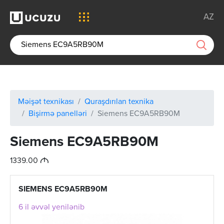
AZ
Məişət texnikası
Quraşdırılan texnika
Bişirmə panelləri
Siemens EC9A5RB90M
Siemens EC9A5RB90M
M
1339.00
SIEMENS EC9A5RB90M
6 il əvvəl yenilənib