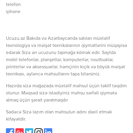
telefon
iphone
Ucuzu.az Bakıda və Azərbaycanda satılan müxtəlif
texnologiya və məişət texnikalarının qiymətlərini müqayisə
edərək Sizə ən ucuzunu tapmağa kömək edir. Saytda
mobil telefonlar, planşetlər, komputerlər, noutbuklar,
printerlər və aksessuarlar, həmçinin kiçik və böyük məişət
texnikası, əyləncə məhsullarını tapa bilərsiniz.
Hazırda sizə mağazada müxtəlif məhsul üçün təklif təqdim
olunur. Məqsəd sizə istədiyiniz məhsu sərfəli qiymətə
almaq üçün şərait yaratmaqdır
Sadəcə Sizə lazım olan məhsulun adını daxil etmək
kifayətdir.