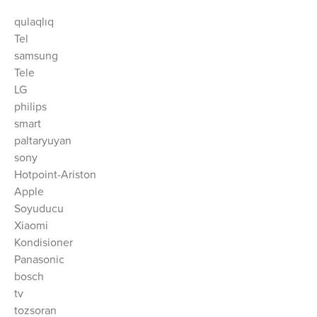
qulaqlıq
Tel
samsung
Tele
LG
philips
smart
paltaryuyan
sony
Hotpoint-Ariston
Apple
Soyuducu
Xiaomi
Kondisioner
Panasonic
bosch
tv
tozsoran