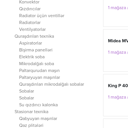
Konvektor
1 mağaza /
Qızdırıcılar
Radiator üçün ventillər
Radiatorlar
Ventilyatorlar
Quraşdırılan texnika
Midea M
Aspiratorlar
Bişirmə panelləri
1 mağaza /
Elektrik soba
Mikrodalğalı soba
Paltarqurudan maşın
Paltaryuyan maşınlar
Quraşdırılan mikrodalğalı sobalar
King P 40
Sobalar
1 mağaza /
Sobalar
Su qızdırıcı kalonka
Stasionar texnika
Qabyuyan maşınlar
Qaz plitələri