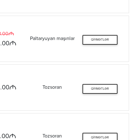
M
8.00
Paltaryuyan maşınlar
QIYMƏTLƏR
M
.00
M
.00
Tozsoran
QIYMƏTLƏR
M
.00
Tozsoran
QIYMƏTLƏR