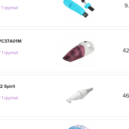
9
 1 qiymət
VC37A01M
42
 1 qiymət
2 Spirit
46
 1 qiymət