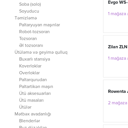
Evgo WS-
Soba (solo)
Soyuducu
1 mağaza /
Təmizləmə
Paltaryuyan maşınlar
Robot-tozsoran
Tozsoran
Əl tozsoranı
Zilan ZLN
Ütüləmə və geyimə qulluq
1 mağaza 
Buxarlı stansiya
Koverloklar
Overloklar
Paltarqurudan
Paltartikən maşın
Rowenta
Ütü aksesuarları
Ütü masaları
2 mağaza 
Ütülər
Mətbəx avadanlığı
Blenderlər