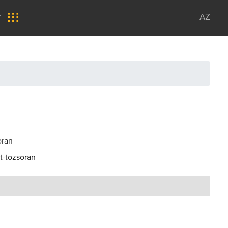
r
AZ
oran
t-tozsoran