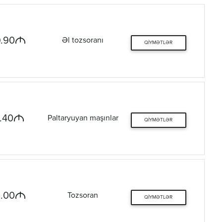
M
.90
Əl tozsoranı
QIYMƏTLƏR
M
.40
Paltaryuyan maşınlar
QIYMƏTLƏR
M
.00
Tozsoran
QIYMƏTLƏR