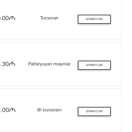
M
.00
Tozsoran
QIYMƏTLƏR
M
.30
Paltaryuyan maşınlar
QIYMƏTLƏR
M
.00
Əl tozsoranı
QIYMƏTLƏR