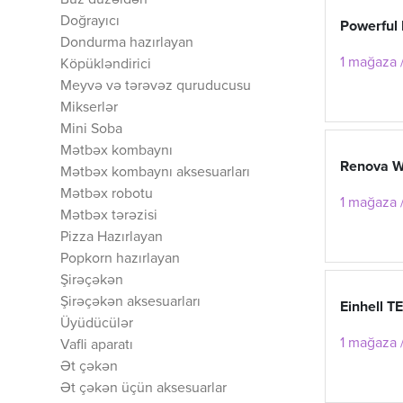
Buz düzəldən
Doğrayıcı
Powerful
Dondurma hazırlayan
1 mağaza /
Köpükləndirici
Meyvə və tərəvəz quruducusu
Mikserlər
Mini Soba
Mətbəx kombaynı
Renova W
Mətbəx kombaynı aksesuarları
Mətbəx robotu
1 mağaza /
Mətbəx tərəzisi
Pizza Hazırlayan
Popkorn hazırlayan
Şirəçəkən
Şirəçəkən aksesuarları
Einhell T
Üyüdücülər
1 mağaza /
Vafli aparatı
Ət çəkən
Ət çəkən üçün aksesuarlar