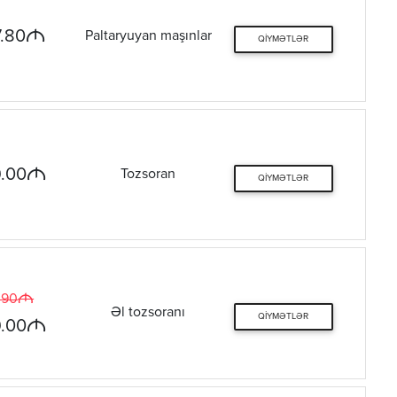
M
.80
Paltaryuyan maşınlar
QIYMƏTLƏR
M
.00
Tozsoran
QIYMƏTLƏR
M
.90
Əl tozsoranı
QIYMƏTLƏR
M
.00