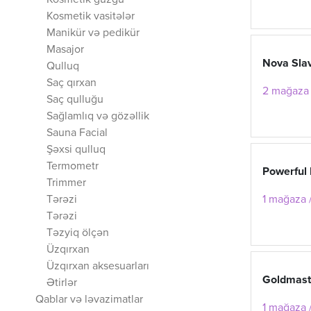
Kosmetik güzgü
Kosmetik vasitələr
Manikür və pedikür
Masajor
Nova Sla
Qulluq
Saç qırxan
2 mağaza 
Saç qulluğu
Sağlamlıq və gözəllik
Sauna Facial
Şəxsi qulluq
Termometr
Powerful
Trimmer
Tərəzi
1 mağaza /
Tərəzi
Təzyiq ölçən
Üzqırxan
Üzqırxan aksesuarları
Goldmas
Ətirlər
Qablar və ləvazimatlar
1 mağaza /