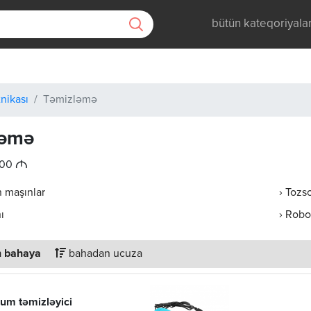
bütün kateqoriyala
nikası
Təmizləmə
ləmə
M
.00
n maşınlar
› Tozs
ı
› Robo
 bahaya
bahadan ucuza
um təmizləyici