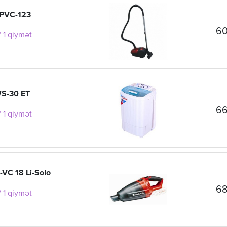
 PVC-123
60
 1 qiymət
S-30 ET
66
 1 qiymət
E-VC 18 Li-Solo
68
 1 qiymət