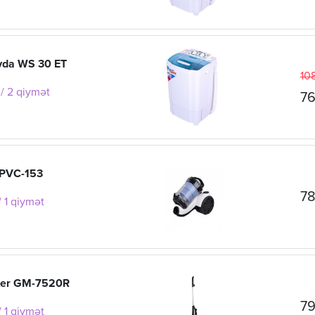
vda WS 30 ET
10
/ 2 qiymət
76
 PVC-153
78
 1 qiymət
ter GM-7520R
79
 1 qiymət