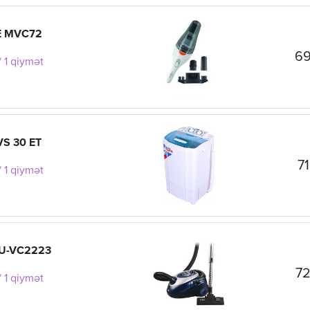
E MVC72
69
 1 qiymət
VS 30 ET
71
 1 qiymət
EU-VC2223
72
 1 qiymət