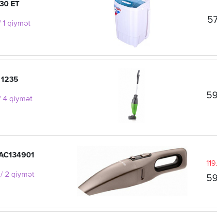
30 ET
57
 1 qiymət
 1235
59
/ 4 qiymət
 AC134901
119
/ 2 qiymət
59