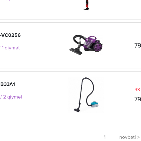
T-VC0256
79
 1 qiymət
CB33A1
93
/ 2 qiymət
79
1
növbəti >