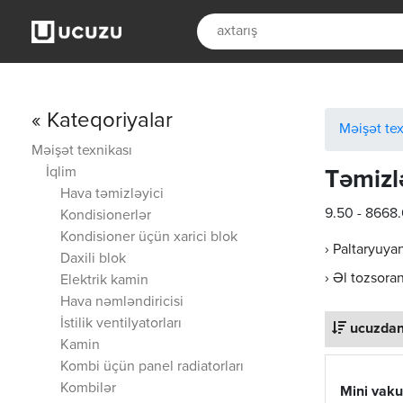
« Kateqoriyalar
Məişət tex
Məişət texnikası
İqlim
Təmiz
Hava təmizləyici
9.50 - 8668
Kondisionerlər
Kondisioner üçün xarici blok
› Paltaryuya
Daxili blok
› Əl tozsoran
Elektrik kamin
Hava nəmləndiricisi
İstilik ventilyatorları
ucuzdan
Kamin
Kombi üçün panel radiatorları
Kombilər
Mini vaku