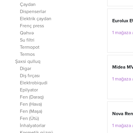
Çaydan
Dispenserlər
Elektrik çaydan
Eurolux
Frenç press
1 mağaza /
Qəhvə
Su filtri
Termopot
Termos
Şəxsi qulluq
Midea M
Digər
Diş fırçası
1 mağaza /
Elektrobiqudi
Epilyator
Fen (Daraq)
Fen (Hava)
Fen (Maşa)
Nova Ren
Fen (Ütü)
1 mağaza /
İnhalyatorlar