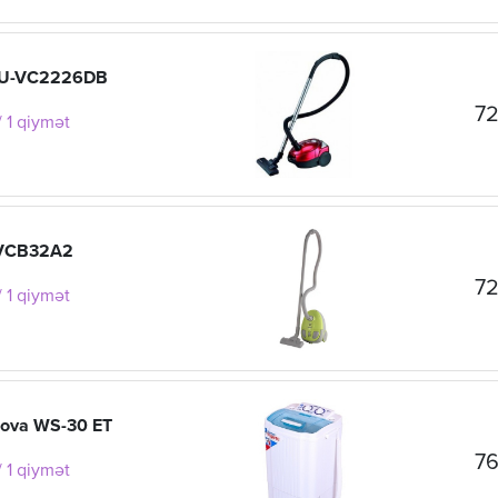
 EU-VC2226DB
72
 1 qiymət
VCB32A2
72
 1 qiymət
ova WS-30 ET
76
 1 qiymət