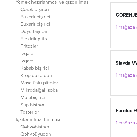
Yemək hazırlanması və qızdırılması
Çörək bişirən
GORENJ
Buxarlı bişirici
Buxarlı bişirici
1 mağaza /
Düyü bişirən
Elektrik plitə
Fritozlar
İzqara
İzqara
Slavda V
Kabab bişirici
1 mağaza /
Krep düzəldən
Masa üstü plitələr
Mikrodalğalı soba
Multibişirici
Sup bişirən
Eurolux 
Tosterlər
İçkilərin hazırlanması
1 mağaza /
Qəhvəbişirən
Qəhvəüyüdən