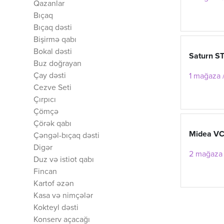
Qazanlar
Bıçaq
Bıçaq dəsti
Bişirmə qabı
Bokal dəsti
Saturn S
Buz doğrayan
Çay dəsti
1 mağaza /
Cezve Seti
Çırpıcı
Çömçə
Çörək qabı
Midea V
Çəngəl-bıçaq dəsti
Digər
2 mağaza 
Duz və istiot qabı
Fincan
Kartof əzən
Kasa və nimçələr
Kokteyl dəsti
Konserv açacağı