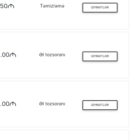
M
.50
Təmizləmə
QIYMƏTLƏR
M
.00
Əl tozsoranı
QIYMƏTLƏR
M
.00
Əl tozsoranı
QIYMƏTLƏR