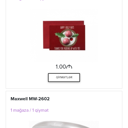
M
1.00
QIYMƏTLƏR
Maxwell MW-2602
1 mağaza / 1 qiymət