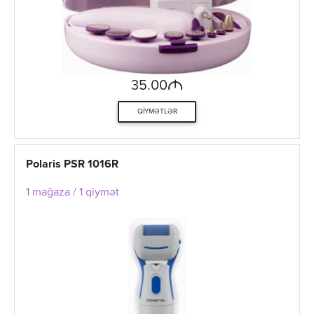
M
35.00
QIYMƏTLƏR
Polaris PSR 1016R
1 mağaza / 1 qiymət