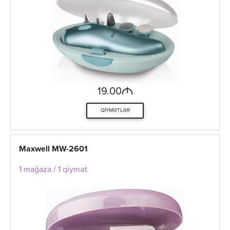
M
19.00
QIYMƏTLƏR
Maxwell MW-2601
1 mağaza / 1 qiymət