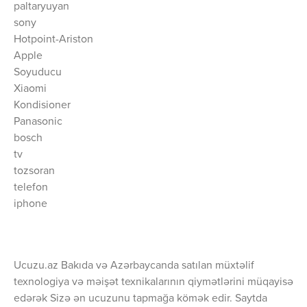
paltaryuyan
sony
Hotpoint-Ariston
Apple
Soyuducu
Xiaomi
Kondisioner
Panasonic
bosch
tv
tozsoran
telefon
iphone
Ucuzu.az Bakıda və Azərbaycanda satılan müxtəlif
texnologiya və məişət texnikalarının qiymətlərini müqayisə
edərək Sizə ən ucuzunu tapmağa kömək edir. Saytda