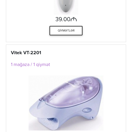
M
39.00
QIYMƏTLƏR
Vitek VT-2201
1 mağaza / 1 qiymət