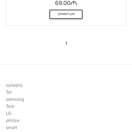
M
69.00
QIYMƏTLƏR
1
qulaqlıq
Tel
samsung
Tele
LG
philips
smart