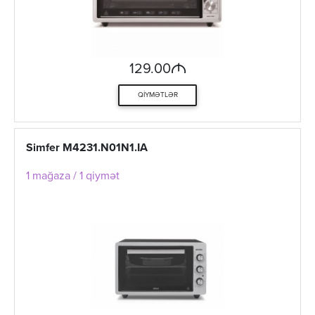
M
129.00
QIYMƏTLƏR
Simfer M4231.N01N1.IA
1 mağaza / 1 qiymət