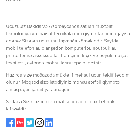
Ucuzu.az Bakıda və Azərbaycanda satılan müxtəlif
texnologiya və məişət texnikalarının qiymətlərini müqayisə
edərək Sizə ən ucuzunu tapmağa kömək edir. Saytda
mobil telefonlar, planşetlər, komputerlər, noutbuklar,
printerlər və aksessuarlar, həmçinin kiçik və böyük məişət
texnikası, əyləncə məhsullarını tapa bilərsiniz.
Hazırda sizə mağazada müxtəlif məhsul üçün təklif təqdim
olunur. Məqsəd sizə istədiyiniz məhsu sərfəli qiymətə
almaq üçün şərait yaratmaqdır
Sadəcə Sizə lazım olan məhsulun adını daxil etmək
kifayətdir.