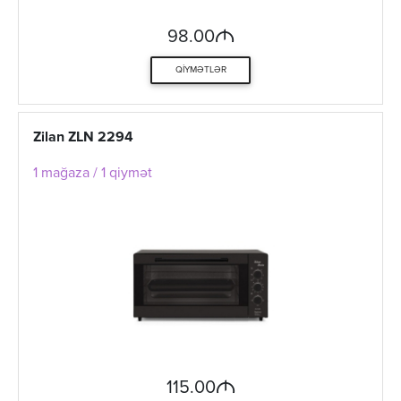
M
98.00
QIYMƏTLƏR
Zilan ZLN 2294
1 mağaza / 1 qiymət
M
115.00