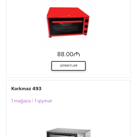
M
88.00
QIYMƏTLƏR
Korkmaz 493
1 mağaza / 1 qiymət