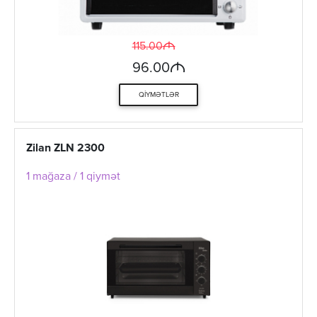
M
115.00
M
96.00
QIYMƏTLƏR
Zilan ZLN 2300
1 mağaza / 1 qiymət