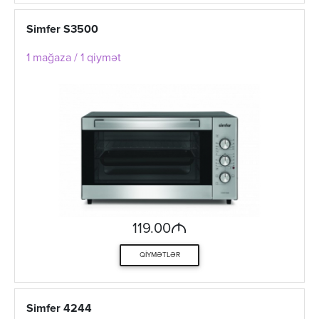
Simfer S3500
1 mağaza / 1 qiymət
M
119.00
QIYMƏTLƏR
Simfer 4244