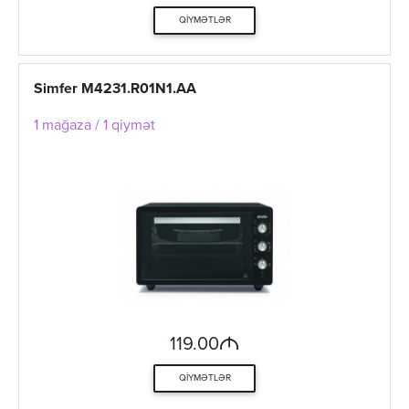
QIYMƏTLƏR
Simfer M4231.R01N1.AA
1 mağaza / 1 qiymət
M
119.00
QIYMƏTLƏR