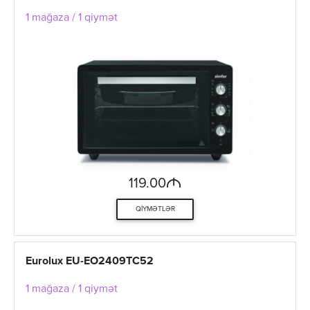
1 mağaza / 1 qiymət
M
119.00
QIYMƏTLƏR
Eurolux EU-EO2409TC52
1 mağaza / 1 qiymət