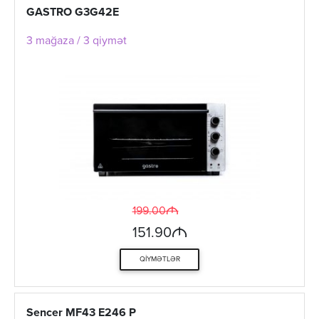
GASTRO G3G42E
3 mağaza / 3 qiymət
M
199.00
M
151.90
QIYMƏTLƏR
Sencer MF43 E246 P