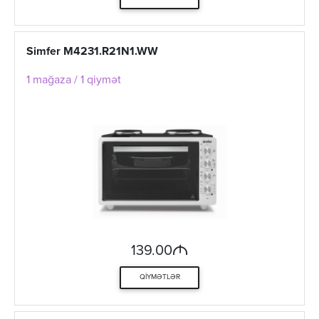
Simfer M4231.R21N1.WW
1 mağaza / 1 qiymət
M
139.00
QIYMƏTLƏR