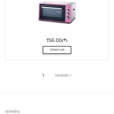
M
156.00
QIYMƏTLƏR
1
növbəti >
qulaqlıq