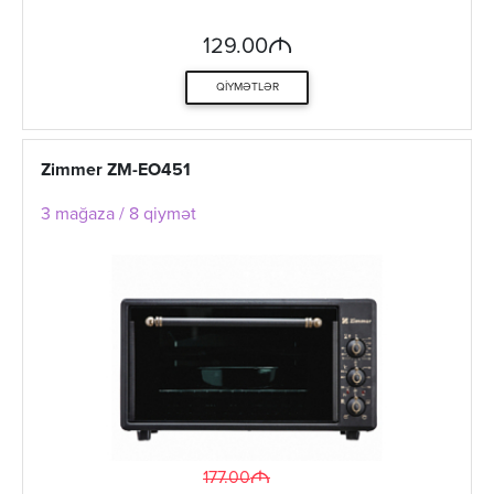
M
129.00
QIYMƏTLƏR
Zimmer ZM-EO451
3 mağaza / 8 qiymət
M
177.00