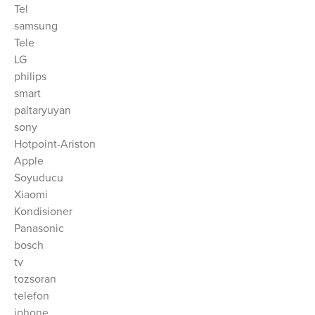
Tel
samsung
Tele
LG
philips
smart
paltaryuyan
sony
Hotpoint-Ariston
Apple
Soyuducu
Xiaomi
Kondisioner
Panasonic
bosch
tv
tozsoran
telefon
iphone