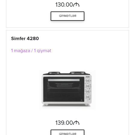
M
130.00
QIYMƏTLƏR
Simfer 4280
1 mağaza / 1 qiymət
M
139.00
QIYMƏTLƏR