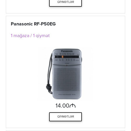
QIYMƏTLƏR
Panasonic RF-P50EG
1 mağaza / 1 qiymət
M
14.00
QIYMƏTLƏR