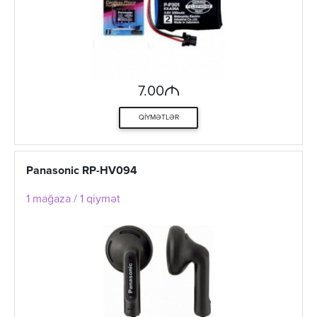
M
7.00
QIYMƏTLƏR
Panasonic RP-HV094
1 mağaza / 1 qiymət