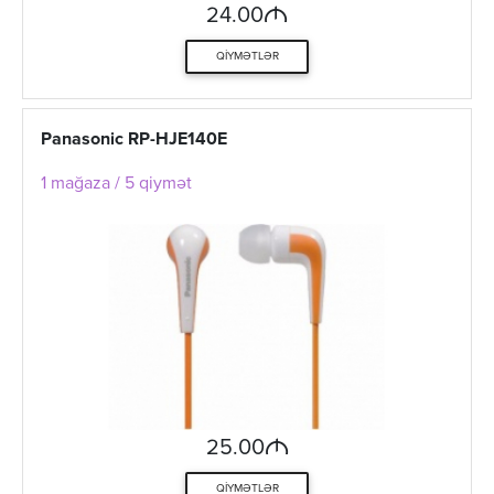
M
24.00
QIYMƏTLƏR
Panasonic RP-HJE140E
1 mağaza / 5 qiymət
M
25.00
QIYMƏTLƏR