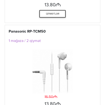
M
13.80
QIYMƏTLƏR
Panasonic RP-TCM50
1 mağaza / 2 qiymət
M
16.50
M
13.80