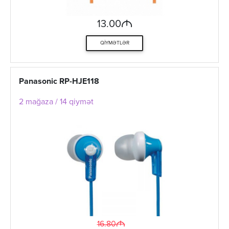
M
13.00
QIYMƏTLƏR
Panasonic RP-HJE118
2 mağaza / 14 qiymət
M
16.80