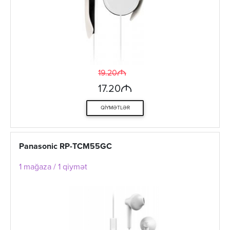
M
19.20
M
17.20
QIYMƏTLƏR
Panasonic RP-TCM55GC
1 mağaza / 1 qiymət