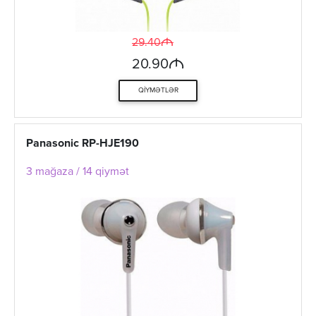
M
29.40
M
20.90
QIYMƏTLƏR
Panasonic RP-HJE190
3 mağaza / 14 qiymət