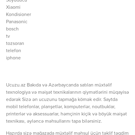
Soyuducu
Xiaomi
Kondisioner
Panasonic
bosch
tv
tozsoran
telefon
iphone
Ucuzu.az Bakıda və Azərbaycanda satılan müxtəlif
texnologiya və məişət texnikalarının qiymətlərini müqayisə
edərək Sizə ən ucuzunu tapmağa kömək edir. Saytda
mobil telefonlar, planşetlər, komputerlər, noutbuklar,
printerlər və aksessuarlar, həmçinin kiçik və böyük məişət
texnikası, əyləncə məhsullarını tapa bilərsiniz.
Hazırda sizə mağazada müxtəlif məhsul üçün təklif təqdim