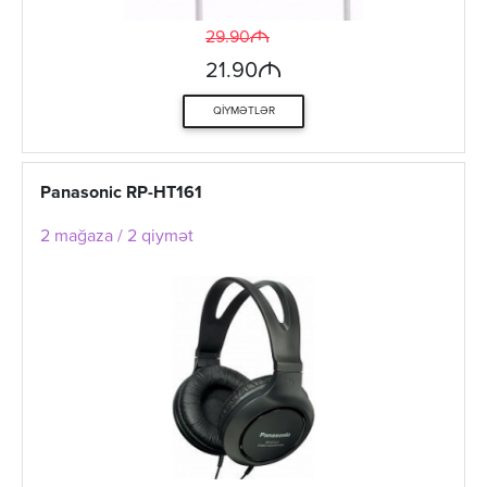
M
29.90
M
21.90
QIYMƏTLƏR
Panasonic RP-HT161
2 mağaza / 2 qiymət