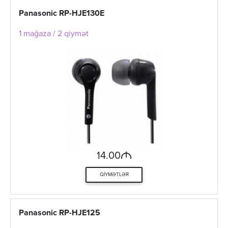
Panasonic RP-HJE130E
1 mağaza / 2 qiymət
M
14.00
QIYMƏTLƏR
Panasonic RP-HJE125