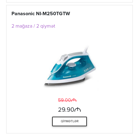
Panasonic NI-M250TGTW
2 mağaza / 2 qiymət
M
59.00
M
29.90
QIYMƏTLƏR