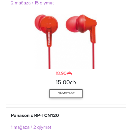
2 mağaza / 15 qiymət
M
18.90
M
15.00
QIYMƏTLƏR
Panasonic RP-TCN120
1 mağaza / 2 qiymət