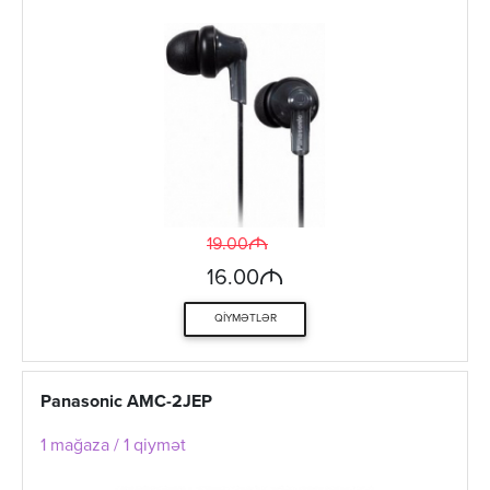
M
19.00
M
16.00
QIYMƏTLƏR
Panasonic AMC-2JEP
1 mağaza / 1 qiymət