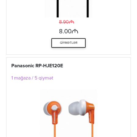
M
8.90
M
8.00
QIYMƏTLƏR
Panasonic RP-HJE120E
1 mağaza / 5 qiymət