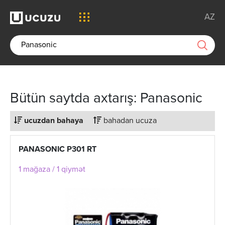
AZ
Bütün saytda axtarış: Panasonic
ucuzdan bahaya
bahadan ucuza
PANASONIC P301 RT
1 mağaza / 1 qiymət