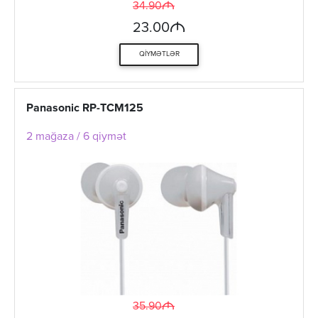
M
34.90
M
23.00
QIYMƏTLƏR
Panasonic RP-TCM125
2 mağaza / 6 qiymət
M
35.90