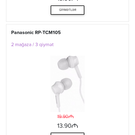
QIYMƏTLƏR
Panasonic RP-TCM105
2 mağaza / 3 qiymət
M
19.90
M
13.90