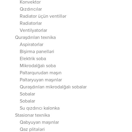
Konvektor
Qızdırıcılar
Radiator üçün ventillər
Radiatorlar
Ventilyatorlar
Quraşdırılan texnika
Aspiratorlar
Bişirmə panelləri
Elektrik soba
Mikrodalğalı soba
Paltarqurudan maşın
Paltaryuyan maşınlar
Quraşdırılan mikrodalğalı sobalar
Sobalar
Sobalar
Su qızdırıcı kalonka
Stasionar texnika
Qabyuyan maşınlar
Qaz plitələri