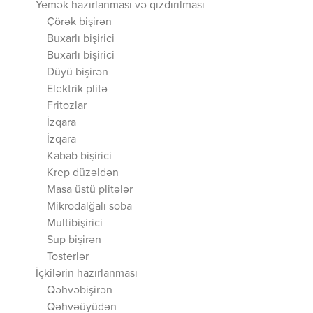
Yemək hazırlanması və qızdırılması
Çörək bişirən
Buxarlı bişirici
Buxarlı bişirici
Düyü bişirən
Elektrik plitə
Fritozlar
İzqara
İzqara
Kabab bişirici
Krep düzəldən
Masa üstü plitələr
Mikrodalğalı soba
Multibişirici
Sup bişirən
Tosterlər
İçkilərin hazırlanması
Qəhvəbişirən
Qəhvəüyüdən