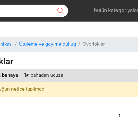
bütün kateqoriyala
nikası
Ütüləmə və geyimə qulluq
Overloklar
klar
 bahaya
bahadan ucuza
yğun nəticə tapılmadı
1