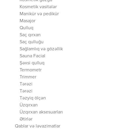
Kosmetik güzgü
Kosmetik vasitələr
Manikür və pedikür
Masajor
Qulluq
Saç qırxan
Saç qulluğu
Sağlamlıq və gözəllik
Sauna Facial
Şəxsi qulluq
Termometr
Trimmer
Tərəzi
Tərəzi
Təzyiq ölçən
Üzqırxan
Üzqırxan aksesuarları
Ətirlər
Qablar və ləvazimatlar