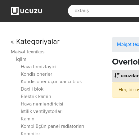
« Kateqoriyalar
Məişət tex
Məişət texnikası
İqlim
Overlo
Hava təmizləyici
Kondisionerlər
ucuzdan
Kondisioner üçün xarici blok
Daxili blok
Heç bir u
Elektrik kamin
Hava nəmləndiricisi
İstilik ventilyatorları
Kamin
Kombi üçün panel radiatorları
Kombilər