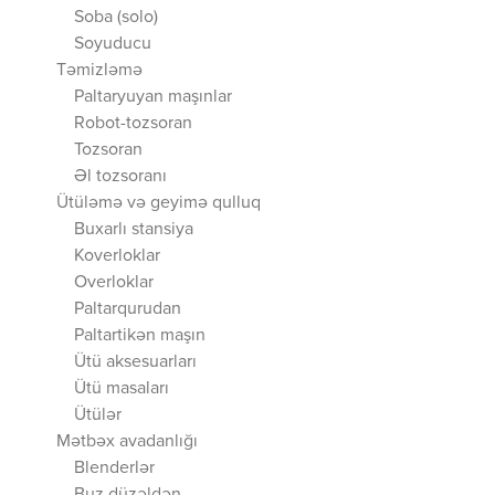
Soba (solo)
Soyuducu
Təmizləmə
Paltaryuyan maşınlar
Robot-tozsoran
Tozsoran
Əl tozsoranı
Ütüləmə və geyimə qulluq
Buxarlı stansiya
Koverloklar
Overloklar
Paltarqurudan
Paltartikən maşın
Ütü aksesuarları
Ütü masaları
Ütülər
Mətbəx avadanlığı
Blenderlər