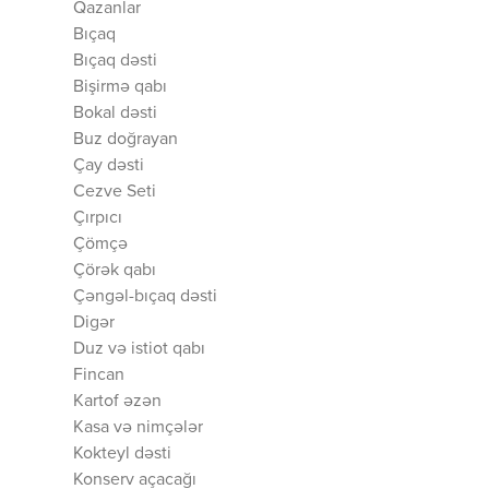
Qazanlar
Bıçaq
Bıçaq dəsti
Bişirmə qabı
Bokal dəsti
Buz doğrayan
Çay dəsti
Cezve Seti
Çırpıcı
Çömçə
Çörək qabı
Çəngəl-bıçaq dəsti
Digər
Duz və istiot qabı
Fincan
Kartof əzən
Kasa və nimçələr
Kokteyl dəsti
Konserv açacağı