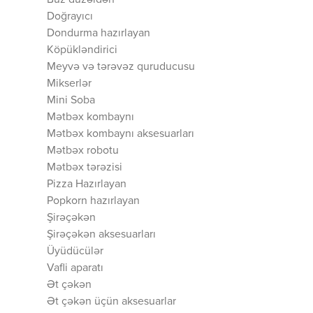
Buz düzəldən
Doğrayıcı
Dondurma hazırlayan
Köpükləndirici
Meyvə və tərəvəz quruducusu
Mikserlər
Mini Soba
Mətbəx kombaynı
Mətbəx kombaynı aksesuarları
Mətbəx robotu
Mətbəx tərəzisi
Pizza Hazırlayan
Popkorn hazırlayan
Şirəçəkən
Şirəçəkən aksesuarları
Üyüdücülər
Vafli aparatı
Ət çəkən
Ət çəkən üçün aksesuarlar