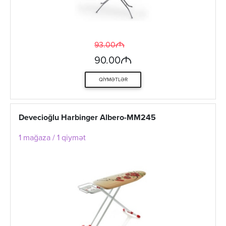
M
93.00
M
90.00
QIYMƏTLƏR
Devecioğlu Harbinger Albero-MM245
1 mağaza / 1 qiymət