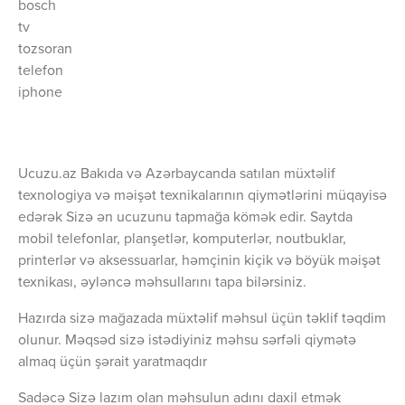
bosch
tv
tozsoran
telefon
iphone
Ucuzu.az Bakıda və Azərbaycanda satılan müxtəlif
texnologiya və məişət texnikalarının qiymətlərini müqayisə
edərək Sizə ən ucuzunu tapmağa kömək edir. Saytda
mobil telefonlar, planşetlər, komputerlər, noutbuklar,
printerlər və aksessuarlar, həmçinin kiçik və böyük məişət
texnikası, əyləncə məhsullarını tapa bilərsiniz.
Hazırda sizə mağazada müxtəlif məhsul üçün təklif təqdim
olunur. Məqsəd sizə istədiyiniz məhsu sərfəli qiymətə
almaq üçün şərait yaratmaqdır
Sadəcə Sizə lazım olan məhsulun adını daxil etmək