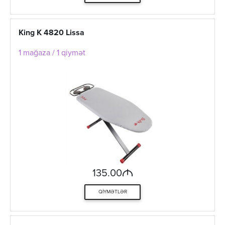
King K 4820 Lissa
1 mağaza / 1 qiymət
M
135.00
QIYMƏTLƏR