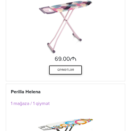
M
69.00
QIYMƏTLƏR
Perilla Helena
1 mağaza / 1 qiymət