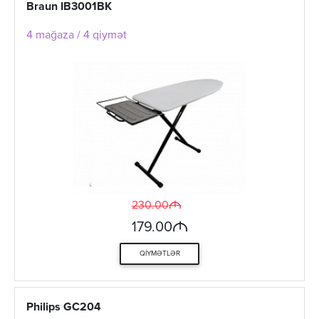
Braun IB3001BK
4 mağaza / 4 qiymət
M
230.00
M
179.00
QIYMƏTLƏR
Philips GC204