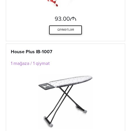
M
93.00
QIYMƏTLƏR
House Plus IB-1007
1 mağaza / 1 qiymət