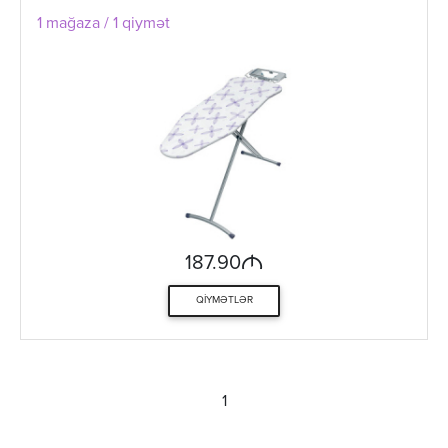
1 mağaza / 1 qiymət
M
187.90
QIYMƏTLƏR
1