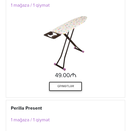
1 mağaza / 1 qiymət
M
49.00
QIYMƏTLƏR
Perilla Present
1 mağaza / 1 qiymət