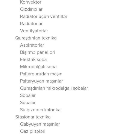
Konvektor
Qızdırıcılar
Radiator üçün ventillər
Radiatorlar
Ventilyatorlar
Quraşdırılan texnika
Aspiratorlar
Bişirmə panelləri
Elektrik soba
Mikrodalğalı soba
Paltarqurudan maşın
Paltaryuyan maşınlar
Quraşdırılan mikrodalğalı sobalar
Sobalar
Sobalar
Su qızdırıcı kalonka
Stasionar texnika
Qabyuyan maşınlar
Qaz plitələri