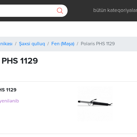
bütün kateqoriyala
nikası
Şəxsi qulluq
Fen (Maşa)
Polaris PHS 1129
s PHS 1129
HS 1129
 yenilənib