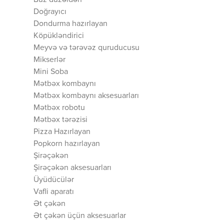
Buz düzəldən
Doğrayıcı
Dondurma hazırlayan
Köpükləndirici
Meyvə və tərəvəz quruducusu
Mikserlər
Mini Soba
Mətbəx kombaynı
Mətbəx kombaynı aksesuarları
Mətbəx robotu
Mətbəx tərəzisi
Pizza Hazırlayan
Popkorn hazırlayan
Şirəçəkən
Şirəçəkən aksesuarları
Üyüdücülər
Vafli aparatı
Ət çəkən
Ət çəkən üçün aksesuarlar