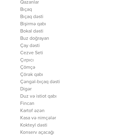
Qazanlar
Bıçaq
Bıçaq dəsti
Bişirmə qabı
Bokal dəsti
Buz doğrayan
Çay dəsti
Cezve Seti
Çırpıcı
Çömçə
Çörək qabı
Çəngəl-bıçaq dəsti
Digər
Duz və istiot qabı
Fincan
Kartof əzən
Kasa və nimçələr
Kokteyl dəsti
Konserv açacağı