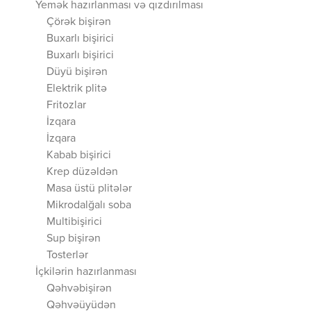
Yemək hazırlanması və qızdırılması
Çörək bişirən
Buxarlı bişirici
Buxarlı bişirici
Düyü bişirən
Elektrik plitə
Fritozlar
İzqara
İzqara
Kabab bişirici
Krep düzəldən
Masa üstü plitələr
Mikrodalğalı soba
Multibişirici
Sup bişirən
Tosterlər
İçkilərin hazırlanması
Qəhvəbişirən
Qəhvəüyüdən