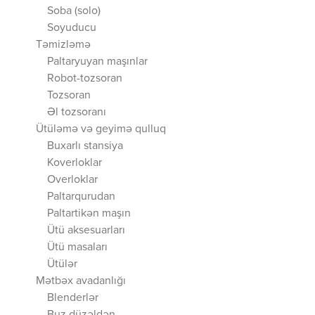
Soba (solo)
Soyuducu
Təmizləmə
Paltaryuyan maşınlar
Robot-tozsoran
Tozsoran
Əl tozsoranı
Ütüləmə və geyimə qulluq
Buxarlı stansiya
Koverloklar
Overloklar
Paltarqurudan
Paltartikən maşın
Ütü aksesuarları
Ütü masaları
Ütülər
Mətbəx avadanlığı
Blenderlər