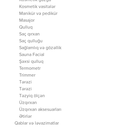
Kosmetik güzgü
Kosmetik vasitələr
Manikür və pedikür
Masajor
Qulluq
Saç qırxan
Saç qulluğu
Sağlamlıq və gözəllik
Sauna Facial
Şəxsi qulluq
Termometr
Trimmer
Tərəzi
Tərəzi
Təzyiq ölçən
Üzqırxan
Üzqırxan aksesuarları
Ətirlər
Qablar və ləvazimatlar