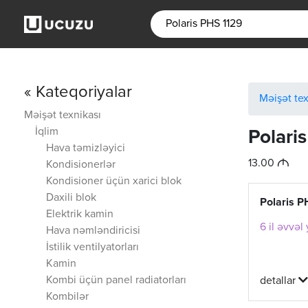
« Kateqoriyalar
Məişət tex
Məişət texnikası
İqlim
Polari
Hava təmizləyici
M
13.00
Kondisionerlər
Kondisioner üçün xarici blok
Daxili blok
Polaris P
Elektrik kamin
6 il əvvəl
Hava nəmləndiricisi
İstilik ventilyatorları
Kamin
Kombi üçün panel radiatorları
detallar
Kombilər