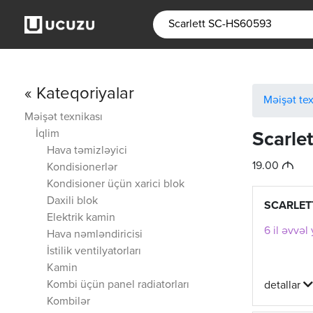
« Kateqoriyalar
Məişət tex
Məişət texnikası
İqlim
Scarle
Hava təmizləyici
M
19.00
Kondisionerlər
Kondisioner üçün xarici blok
Daxili blok
SCARLET
Elektrik kamin
6 il əvvəl
Hava nəmləndiricisi
İstilik ventilyatorları
Kamin
Kombi üçün panel radiatorları
detallar
Kombilər