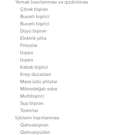
Yemək hazırlanması və qızdırılması
Çörək bişirən
Buxarlı bişirici
Buxarlı bişirici
Düyü bişirən
Elektrik plitə
Fritozlar
İzqara
İzqara
Kabab bişirici
Krep düzəldən
Masa üstü plitələr
Mikrodalğalı soba
Multibişirici
Sup bişirən
Tosterlər
İçkilərin hazırlanması
Qəhvəbişirən
Qəhvəüyüdən