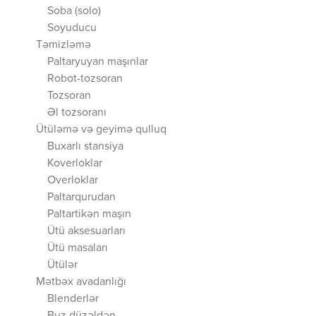
Soba (solo)
Soyuducu
Təmizləmə
Paltaryuyan maşınlar
Robot-tozsoran
Tozsoran
Əl tozsoranı
Ütüləmə və geyimə qulluq
Buxarlı stansiya
Koverloklar
Overloklar
Paltarqurudan
Paltartikən maşın
Ütü aksesuarları
Ütü masaları
Ütülər
Mətbəx avadanlığı
Blenderlər