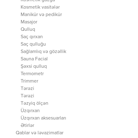
Kosmetik güzgü
Kosmetik vasitələr
Manikür və pedikür
Masajor
Qulluq
Saç qırxan
Saç qulluğu
Sağlamlıq və gözəllik
Sauna Facial
Şəxsi qulluq
Termometr
Trimmer
Tərəzi
Tərəzi
Təzyiq ölçən
Üzqırxan
Üzqırxan aksesuarları
Ətirlər
Qablar və ləvazimatlar