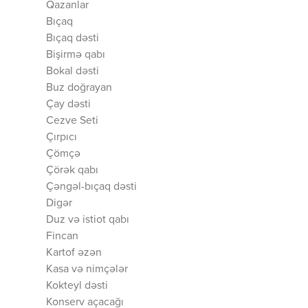
Qazanlar
Bıçaq
Bıçaq dəsti
Bişirmə qabı
Bokal dəsti
Buz doğrayan
Çay dəsti
Cezve Seti
Çırpıcı
Çömçə
Çörək qabı
Çəngəl-bıçaq dəsti
Digər
Duz və istiot qabı
Fincan
Kartof əzən
Kasa və nimçələr
Kokteyl dəsti
Konserv açacağı