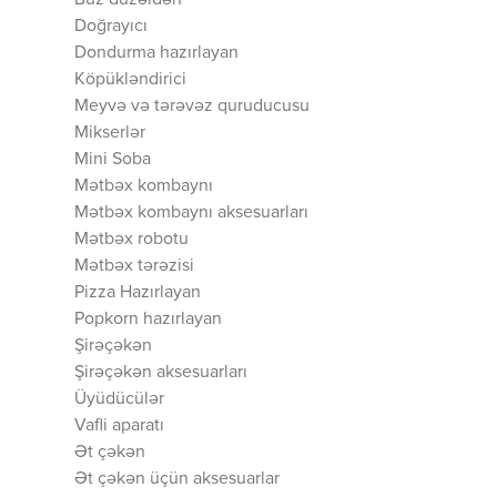
Buz düzəldən
Doğrayıcı
Dondurma hazırlayan
Köpükləndirici
Meyvə və tərəvəz quruducusu
Mikserlər
Mini Soba
Mətbəx kombaynı
Mətbəx kombaynı aksesuarları
Mətbəx robotu
Mətbəx tərəzisi
Pizza Hazırlayan
Popkorn hazırlayan
Şirəçəkən
Şirəçəkən aksesuarları
Üyüdücülər
Vafli aparatı
Ət çəkən
Ət çəkən üçün aksesuarlar