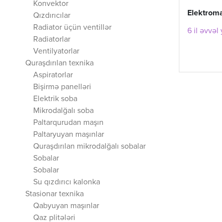
Konvektor
Elektrom
Qızdırıcılar
Radiator üçün ventillər
6 il əvvəl
Radiatorlar
Ventilyatorlar
Quraşdırılan texnika
Aspiratorlar
Bişirmə panelləri
Elektrik soba
Mikrodalğalı soba
Paltarqurudan maşın
Paltaryuyan maşınlar
Quraşdırılan mikrodalğalı sobalar
Sobalar
Sobalar
Su qızdırıcı kalonka
Stasionar texnika
Qabyuyan maşınlar
Qaz plitələri