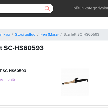
bütün kateqoriyala
nikası
Şəxsi qulluq
Fen (Maşa)
Scarlett SC-HS60593
tt SC-HS60593
T SC-HS60593
 yenilənib