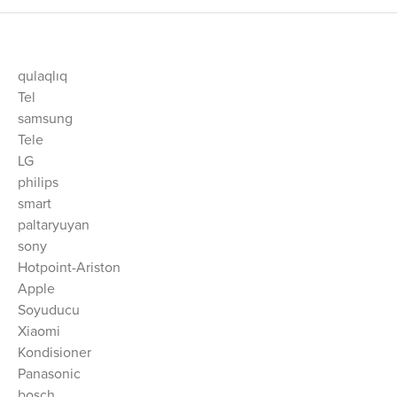
qulaqlıq
Tel
samsung
Tele
LG
philips
smart
paltaryuyan
sony
Hotpoint-Ariston
Apple
Soyuducu
Xiaomi
Kondisioner
Panasonic
bosch