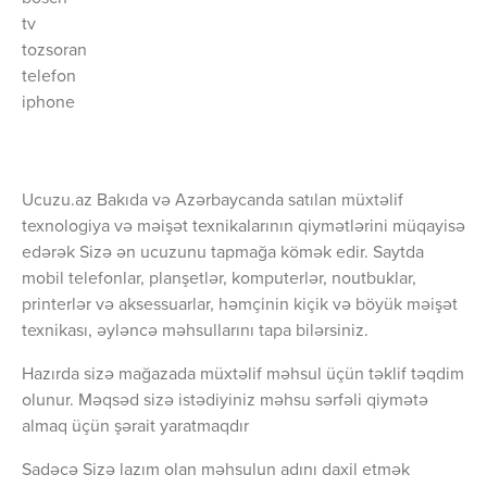
tv
tozsoran
telefon
iphone
Ucuzu.az Bakıda və Azərbaycanda satılan müxtəlif
texnologiya və məişət texnikalarının qiymətlərini müqayisə
edərək Sizə ən ucuzunu tapmağa kömək edir. Saytda
mobil telefonlar, planşetlər, komputerlər, noutbuklar,
printerlər və aksessuarlar, həmçinin kiçik və böyük məişət
texnikası, əyləncə məhsullarını tapa bilərsiniz.
Hazırda sizə mağazada müxtəlif məhsul üçün təklif təqdim
olunur. Məqsəd sizə istədiyiniz məhsu sərfəli qiymətə
almaq üçün şərait yaratmaqdır
Sadəcə Sizə lazım olan məhsulun adını daxil etmək