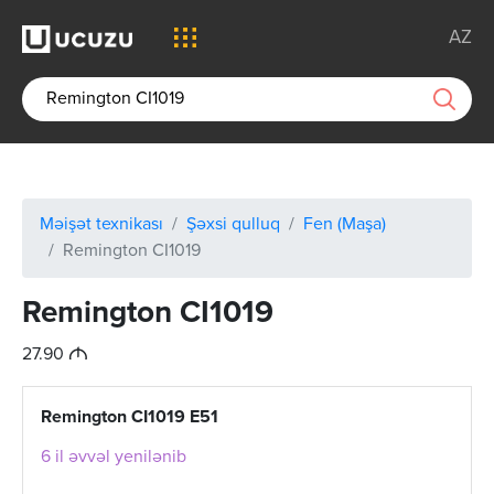
AZ
Məişət texnikası
Şəxsi qulluq
Fen (Maşa)
Remington CI1019
Remington CI1019
M
27.90
Remington CI1019 E51
6 il əvvəl yenilənib