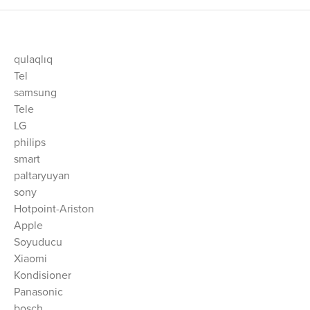
qulaqlıq
Tel
samsung
Tele
LG
philips
smart
paltaryuyan
sony
Hotpoint-Ariston
Apple
Soyuducu
Xiaomi
Kondisioner
Panasonic
bosch