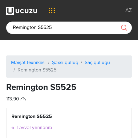
AZ
Məişət texnikası
Şəxsi qulluq
Saç qulluğu
Remington S5525
Remington S5525
M
113.90
Remington S5525
6 il əvvəl yenilənib