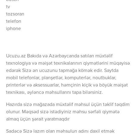
tv
tozsoran
telefon
iphone
Ucuzu.az Bakıda və Azərbaycanda satılan müxtəlif
texnologiya və məişət texnikalarının qiymətlərini müqayisə
edərək Sizə ən ucuzunu tapmağa kömək edir. Saytda
mobil telefonlar, planşetlər, komputerlər, noutbuklar,
printerlər və aksessuarlar, həmçinin kiçik və böyük məişət
texnikası, əyləncə məhsullarını tapa bilərsiniz.
Hazırda sizə mağazada müxtəlif məhsul üçün təklif təqdim
olunur. Məqsəd sizə istədiyiniz məhsu sərfəli qiymətə
almaq üçün şərait yaratmaqdır
Sadəcə Sizə lazım olan məhsulun adını daxil etmək