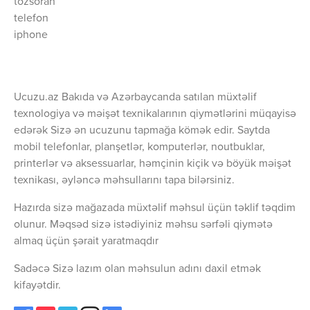
tozsoran
telefon
iphone
Ucuzu.az Bakıda və Azərbaycanda satılan müxtəlif
texnologiya və məişət texnikalarının qiymətlərini müqayisə
edərək Sizə ən ucuzunu tapmağa kömək edir. Saytda
mobil telefonlar, planşetlər, komputerlər, noutbuklar,
printerlər və aksessuarlar, həmçinin kiçik və böyük məişət
texnikası, əyləncə məhsullarını tapa bilərsiniz.
Hazırda sizə mağazada müxtəlif məhsul üçün təklif təqdim
olunur. Məqsəd sizə istədiyiniz məhsu sərfəli qiymətə
almaq üçün şərait yaratmaqdır
Sadəcə Sizə lazım olan məhsulun adını daxil etmək
kifayətdir.