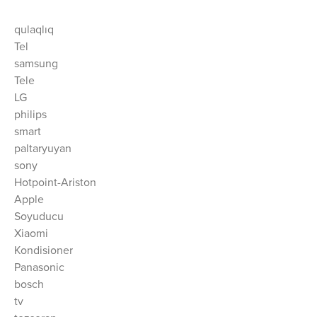
qulaqlıq
Tel
samsung
Tele
LG
philips
smart
paltaryuyan
sony
Hotpoint-Ariston
Apple
Soyuducu
Xiaomi
Kondisioner
Panasonic
bosch
tv