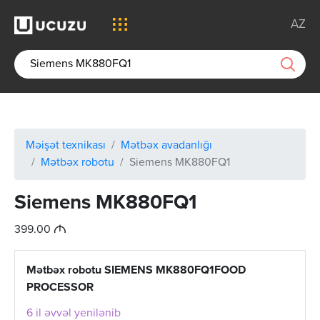
AZ
Məişət texnikası
Mətbəx avadanlığı
Mətbəx robotu
Siemens MK880FQ1
Siemens MK880FQ1
M
399.00
Mətbəx robotu SIEMENS MK880FQ1FOOD
PROCESSOR
6 il əvvəl yenilənib