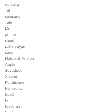
qulaqlıq
Tel
samsung
Tele
LG
philips
smart
paltaryuyan
sony
Hotpoint-Ariston
Apple
Soyuducu
Xiaomi
Kondisioner
Panasonic
bosch
tv
tozsoran