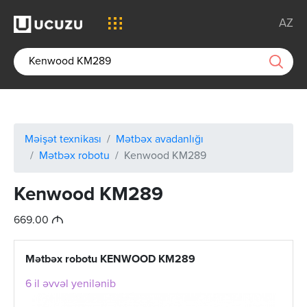
AZ
Məişət texnikası
Mətbəx avadanlığı
Mətbəx robotu
Kenwood KM289
Kenwood KM289
M
669.00
Mətbəx robotu KENWOOD KM289
6 il əvvəl yenilənib