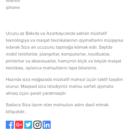
telefon
iphone
Ucuzu.az Bakıda və Azərbaycanda satılan müxtəlif
texnologiya və məişət texnikalarının qiymətlərini müqayisə
edərək Sizə ən ucuzunu tapmağa kömək edir. Saytda
mobil telefonlar, planşetlər, komputerlər, noutbuklar,
printerlər və aksessuarlar, həmçinin kiçik və böyük məişət
texnikası, əyləncə məhsullarını tapa bilərsiniz.
Hazırda sizə mağazada müxtəlif məhsul üçün təklif təqdim
olunur. Məqsəd sizə istədiyiniz məhsu sərfəli qiymətə
almaq üçün şərait yaratmaqdır
Sadəcə Sizə lazım olan məhsulun adını daxil etmək
kifayətdir.