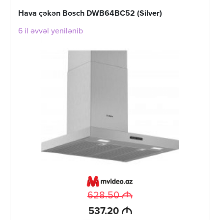
Hava çəkən Bosch DWB64BC52 (Silver)
6 il əvvəl yenilənib
M
628.50
M
537.20