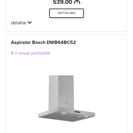
M
539.00
SAYTDA BAX
detallar
Aspirator Bosch DWB64BC52
6 il əvvəl yenilənib