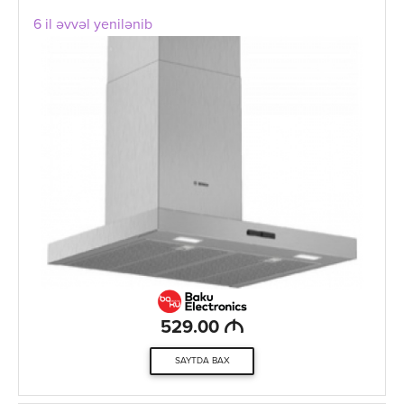
6 il əvvəl yenilənib
M
529.00
SAYTDA BAX