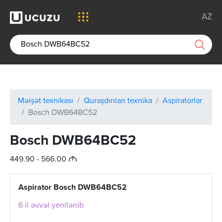
AZ
Məişət texnikası
Quraşdırılan texnika
Aspiratorlar
Bosch DWB64BC52
Bosch DWB64BC52
M
449.90 - 566.00
Aspirator Bosch DWB64BC52
6 il əvvəl yenilənib