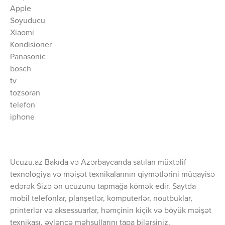
Apple
Soyuducu
Xiaomi
Kondisioner
Panasonic
bosch
tv
tozsoran
telefon
iphone
Ucuzu.az Bakıda və Azərbaycanda satılan müxtəlif
texnologiya və məişət texnikalarının qiymətlərini müqayisə
edərək Sizə ən ucuzunu tapmağa kömək edir. Saytda
mobil telefonlar, planşetlər, komputerlər, noutbuklar,
printerlər və aksessuarlar, həmçinin kiçik və böyük məişət
texnikası, əyləncə məhsullarını tapa bilərsiniz.