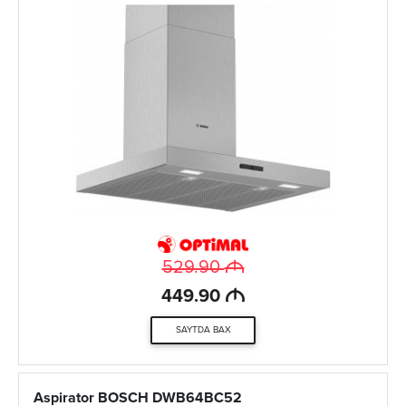
M
529.90
M
449.90
SAYTDA BAX
Aspirator BOSCH DWB64BC52