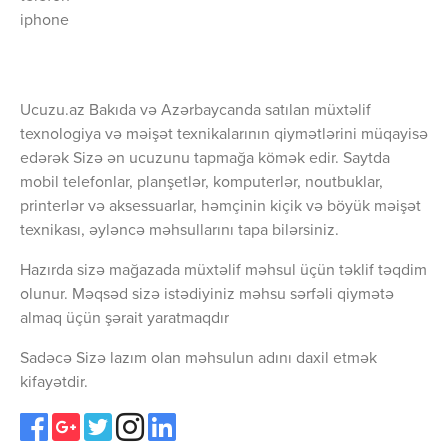
iphone
Ucuzu.az Bakıda və Azərbaycanda satılan müxtəlif
texnologiya və məişət texnikalarının qiymətlərini müqayisə
edərək Sizə ən ucuzunu tapmağa kömək edir. Saytda
mobil telefonlar, planşetlər, komputerlər, noutbuklar,
printerlər və aksessuarlar, həmçinin kiçik və böyük məişət
texnikası, əyləncə məhsullarını tapa bilərsiniz.
Hazırda sizə mağazada müxtəlif məhsul üçün təklif təqdim
olunur. Məqsəd sizə istədiyiniz məhsu sərfəli qiymətə
almaq üçün şərait yaratmaqdır
Sadəcə Sizə lazım olan məhsulun adını daxil etmək
kifayətdir.