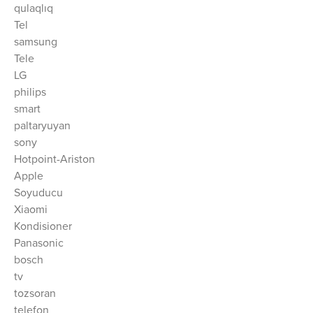
qulaqlıq
Tel
samsung
Tele
LG
philips
smart
paltaryuyan
sony
Hotpoint-Ariston
Apple
Soyuducu
Xiaomi
Kondisioner
Panasonic
bosch
tv
tozsoran
telefon