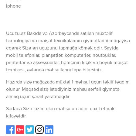
iphone
Ucuzu.az Bakıda və Azərbaycanda satılan müxtəlif
texnologiya və məişət texnikalarının qiymətlərini müqayisə
edərək Sizə ən ucuzunu tapmağa kömək edir. Saytda
mobil telefonlar, planşetlər, komputerlər, noutbuklar,
printerlər və aksessuarlar, həmçinin kiçik və böyük məişət
texnikası, əyləncə məhsullarını tapa bilərsiniz.
Hazırda sizə mağazada müxtəlif məhsul üçün təklif təqdim
olunur. Məqsəd sizə istədiyiniz məhsu sərfəli qiymətə
almaq üçün şərait yaratmaqdır
Sadəcə Sizə lazım olan məhsulun adını daxil etmək
kifayətdir.