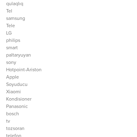
qulaqlıq
Tel
samsung
Tele
LG
philips
smart
paltaryuyan
sony
Hotpoint-Ariston
Apple
Soyuducu
Xiaomi
Kondisioner
Panasonic
bosch
tv
tozsoran
telefon