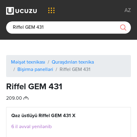
AZ
Məişət texnikası
Quraşdırılan texnika
Bişirmə panelləri
Riffel GEM 431
Riffel GEM 431
M
209.00
Qaz üstlüyü Riffel GEM 431 X
6 il əvvəl yenilənib