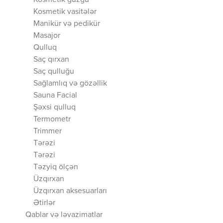
Kosmetik güzgü
Kosmetik vasitələr
Manikür və pedikür
Masajor
Qulluq
Saç qırxan
Saç qulluğu
Sağlamlıq və gözəllik
Sauna Facial
Şəxsi qulluq
Termometr
Trimmer
Tərəzi
Tərəzi
Təzyiq ölçən
Üzqırxan
Üzqırxan aksesuarları
Ətirlər
Qablar və ləvazimatlar