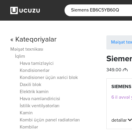
« Kateqoriyalar
Məişət tex
Məişət texnikası
İqlim
Sieme
Hava təmizləyici
M
349.00
Kondisionerlər
Kondisioner üçün xarici blok
Daxili blok
SIEMENS
Elektrik kamin
6 il əvvəl
Hava nəmləndiricisi
İstilik ventilyatorları
Kamin
Kombi üçün panel radiatorları
detallar
Kombilər