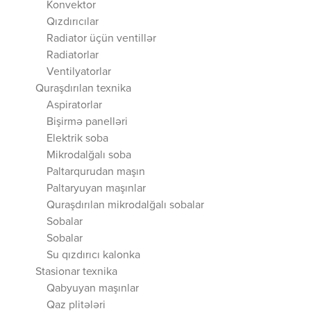
Konvektor
Qızdırıcılar
Radiator üçün ventillər
Radiatorlar
Ventilyatorlar
Quraşdırılan texnika
Aspiratorlar
Bişirmə panelləri
Elektrik soba
Mikrodalğalı soba
Paltarqurudan maşın
Paltaryuyan maşınlar
Quraşdırılan mikrodalğalı sobalar
Sobalar
Sobalar
Su qızdırıcı kalonka
Stasionar texnika
Qabyuyan maşınlar
Qaz plitələri