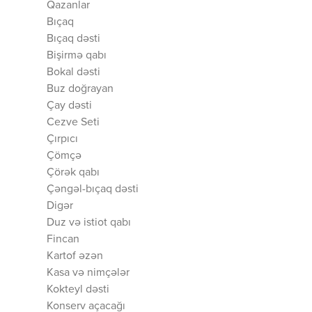
Qazanlar
Bıçaq
Bıçaq dəsti
Bişirmə qabı
Bokal dəsti
Buz doğrayan
Çay dəsti
Cezve Seti
Çırpıcı
Çömçə
Çörək qabı
Çəngəl-bıçaq dəsti
Digər
Duz və istiot qabı
Fincan
Kartof əzən
Kasa və nimçələr
Kokteyl dəsti
Konserv açacağı