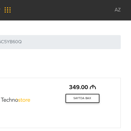
r
AZ
B6C5YB60Q
M
349.00
SAYTDA BAX