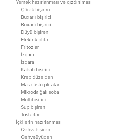
Yemək hazırlanması və qızdırılması
Çörək bişirən
Buxarlı bişirici
Buxarlı bişirici
Düyü bişirən
Elektrik plitə
Fritozlar
İzqara
İzqara
Kabab bişirici
Krep düzəldən
Masa üstü plitələr
Mikrodalğalı soba
Multibişirici
Sup bişirən
Tosterlər
İçkilərin hazırlanması
Qəhvəbişirən
Qəhvəüyüdən