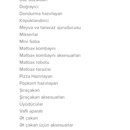
Buz düzəldən
Doğrayıcı
Dondurma hazırlayan
Köpükləndirici
Meyvə və tərəvəz quruducusu
Mikserlər
Mini Soba
Mətbəx kombaynı
Mətbəx kombaynı aksesuarları
Mətbəx robotu
Mətbəx tərəzisi
Pizza Hazırlayan
Popkorn hazırlayan
Şirəçəkən
Şirəçəkən aksesuarları
Üyüdücülər
Vafli aparatı
Ət çəkən
Ət çəkən üçün aksesuarlar