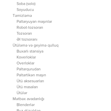
Soba (solo)
Soyuducu
Təmizləmə
Paltaryuyan maşınlar
Robot-tozsoran
Tozsoran
Əl tozsoranı
Ütüləmə və geyimə qulluq
Buxarlı stansiya
Koverloklar
Overloklar
Paltarqurudan
Paltartikən maşın
Ütü aksesuarları
Ütü masaları
Ütülər
Mətbəx avadanlığı
Blenderlər