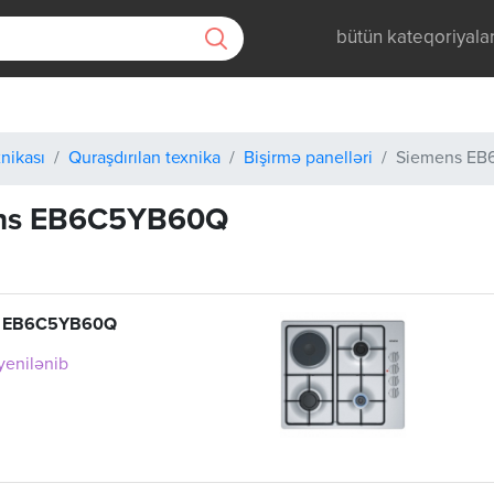
bütün kateqoriyala
nikası
Quraşdırılan texnika
Bişirmə panelləri
Siemens E
ns EB6C5YB60Q
 EB6C5YB60Q
 yenilənib