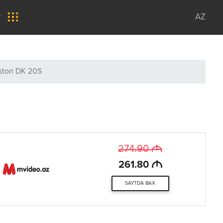
r
AZ
iston DK 20S
M
274.90
M
261.80
SAYTDA BAX