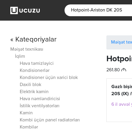
« Kateqoriyalar
Məişət tex
Məişət texnikası
İqlim
Hotpoi
Hava təmizləyici
M
261.80
Kondisionerlər
Kondisioner üçün xarici blok
Daxili blok
Gazlı biş
Elektrik kamin
20S (IX)
Hava nəmləndiricisi
6 il əvvəl
İstilik ventilyatorları
Kamin
Kombi üçün panel radiatorları
Kombilər