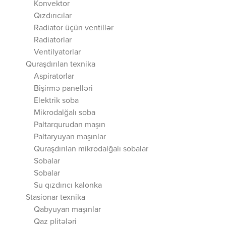
Konvektor
Qızdırıcılar
Radiator üçün ventillər
Radiatorlar
Ventilyatorlar
Quraşdırılan texnika
Aspiratorlar
Bişirmə panelləri
Elektrik soba
Mikrodalğalı soba
Paltarqurudan maşın
Paltaryuyan maşınlar
Quraşdırılan mikrodalğalı sobalar
Sobalar
Sobalar
Su qızdırıcı kalonka
Stasionar texnika
Qabyuyan maşınlar
Qaz plitələri