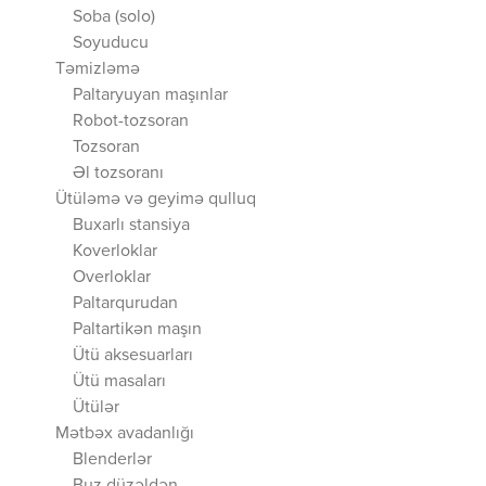
Soba (solo)
Soyuducu
Təmizləmə
Paltaryuyan maşınlar
Robot-tozsoran
Tozsoran
Əl tozsoranı
Ütüləmə və geyimə qulluq
Buxarlı stansiya
Koverloklar
Overloklar
Paltarqurudan
Paltartikən maşın
Ütü aksesuarları
Ütü masaları
Ütülər
Mətbəx avadanlığı
Blenderlər