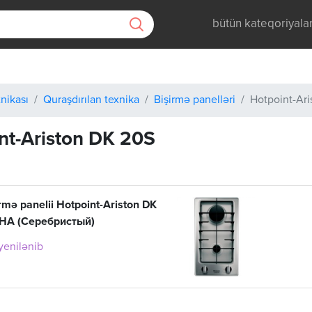
bütün kateqoriyala
nikası
Quraşdırılan texnika
Bişirmə panelləri
Hotpoint-Ar
nt-Ariston DK 20S
irmə panelii Hotpoint-Ariston DK
 /HA (Cеребристый)
 yenilənib