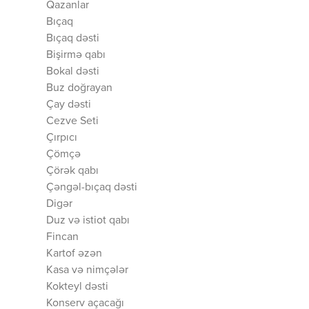
Qazanlar
Bıçaq
Bıçaq dəsti
Bişirmə qabı
Bokal dəsti
Buz doğrayan
Çay dəsti
Cezve Seti
Çırpıcı
Çömçə
Çörək qabı
Çəngəl-bıçaq dəsti
Digər
Duz və istiot qabı
Fincan
Kartof əzən
Kasa və nimçələr
Kokteyl dəsti
Konserv açacağı