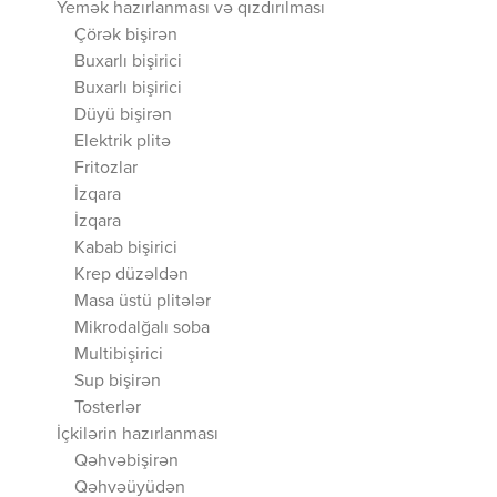
Yemək hazırlanması və qızdırılması
Çörək bişirən
Buxarlı bişirici
Buxarlı bişirici
Düyü bişirən
Elektrik plitə
Fritozlar
İzqara
İzqara
Kabab bişirici
Krep düzəldən
Masa üstü plitələr
Mikrodalğalı soba
Multibişirici
Sup bişirən
Tosterlər
İçkilərin hazırlanması
Qəhvəbişirən
Qəhvəüyüdən