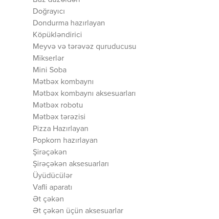
Buz düzəldən
Doğrayıcı
Dondurma hazırlayan
Köpükləndirici
Meyvə və tərəvəz quruducusu
Mikserlər
Mini Soba
Mətbəx kombaynı
Mətbəx kombaynı aksesuarları
Mətbəx robotu
Mətbəx tərəzisi
Pizza Hazırlayan
Popkorn hazırlayan
Şirəçəkən
Şirəçəkən aksesuarları
Üyüdücülər
Vafli aparatı
Ət çəkən
Ət çəkən üçün aksesuarlar