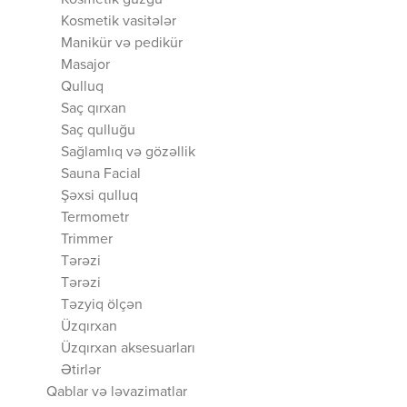
Kosmetik güzgü
Kosmetik vasitələr
Manikür və pedikür
Masajor
Qulluq
Saç qırxan
Saç qulluğu
Sağlamlıq və gözəllik
Sauna Facial
Şəxsi qulluq
Termometr
Trimmer
Tərəzi
Tərəzi
Təzyiq ölçən
Üzqırxan
Üzqırxan aksesuarları
Ətirlər
Qablar və ləvazimatlar