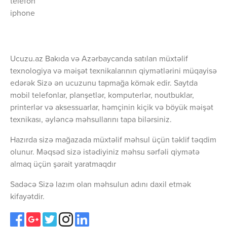
telefon
iphone
Ucuzu.az Bakıda və Azərbaycanda satılan müxtəlif
texnologiya və məişət texnikalarının qiymətlərini müqayisə
edərək Sizə ən ucuzunu tapmağa kömək edir. Saytda
mobil telefonlar, planşetlər, komputerlər, noutbuklar,
printerlər və aksessuarlar, həmçinin kiçik və böyük məişət
texnikası, əyləncə məhsullarını tapa bilərsiniz.
Hazırda sizə mağazada müxtəlif məhsul üçün təklif təqdim
olunur. Məqsəd sizə istədiyiniz məhsu sərfəli qiymətə
almaq üçün şərait yaratmaqdır
Sadəcə Sizə lazım olan məhsulun adını daxil etmək
kifayətdir.