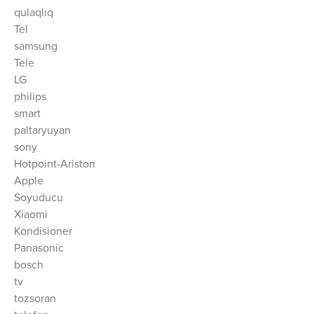
qulaqlıq
Tel
samsung
Tele
LG
philips
smart
paltaryuyan
sony
Hotpoint-Ariston
Apple
Soyuducu
Xiaomi
Kondisioner
Panasonic
bosch
tv
tozsoran