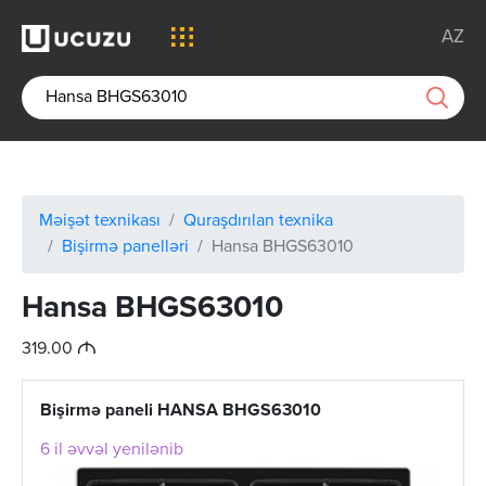
AZ
Məişət texnikası
Quraşdırılan texnika
Bişirmə panelləri
Hansa BHGS63010
Hansa BHGS63010
M
319.00
Bişirmə paneli HANSA BHGS63010
6 il əvvəl yenilənib