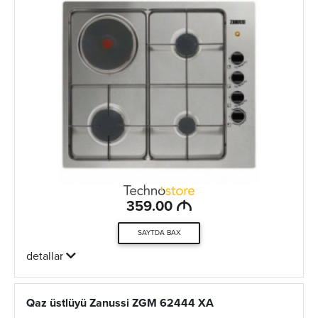
M
359.00
SAYTDA BAX
detallar
Qaz üstlüyü Zanussi ZGM 62444 XA