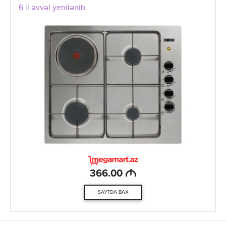
6 il əvvəl yenilənib
M
366.00
SAYTDA BAX