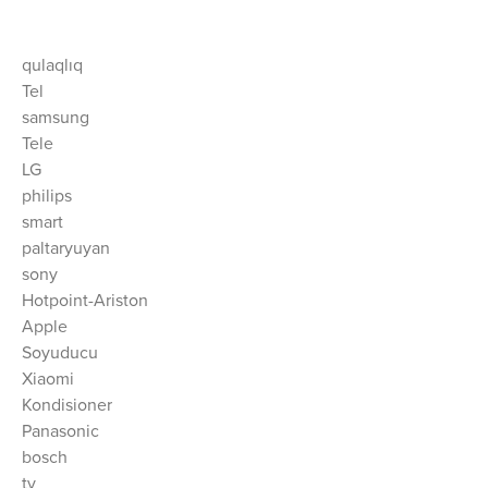
qulaqlıq
Tel
samsung
Tele
LG
philips
smart
paltaryuyan
sony
Hotpoint-Ariston
Apple
Soyuducu
Xiaomi
Kondisioner
Panasonic
bosch
tv