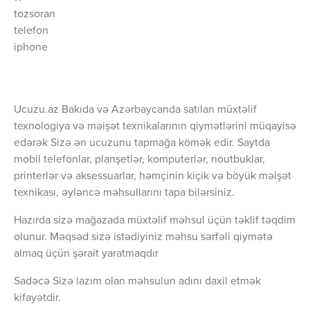
tozsoran
telefon
iphone
Ucuzu.az Bakıda və Azərbaycanda satılan müxtəlif
texnologiya və məişət texnikalarının qiymətlərini müqayisə
edərək Sizə ən ucuzunu tapmağa kömək edir. Saytda
mobil telefonlar, planşetlər, komputerlər, noutbuklar,
printerlər və aksessuarlar, həmçinin kiçik və böyük məişət
texnikası, əyləncə məhsullarını tapa bilərsiniz.
Hazırda sizə mağazada müxtəlif məhsul üçün təklif təqdim
olunur. Məqsəd sizə istədiyiniz məhsu sərfəli qiymətə
almaq üçün şərait yaratmaqdır
Sadəcə Sizə lazım olan məhsulun adını daxil etmək
kifayətdir.