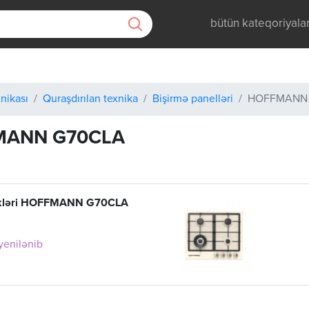
bütün kateqoriyala
nikası
Quraşdırılan texnika
Bişirmə panelləri
HOFFMANN
MANN G70CLA
ükləri HOFFMANN G70CLA
 yenilənib