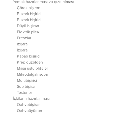
Yemək hazırlanması və qızdırılması
Çörək bişirən
Buxarlı bişirici
Buxarlı bişirici
Düyü bişirən
Elektrik plitə
Fritozlar
İzqara
İzqara
Kabab bişirici
Krep düzəldən
Masa üstü plitələr
Mikrodalğalı soba
Multibişirici
Sup bişirən
Tosterlər
İçkilərin hazırlanması
Qəhvəbişirən
Qəhvəüyüdən