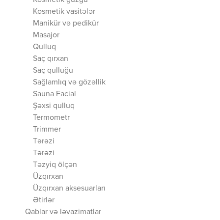
Kosmetik güzgü
Kosmetik vasitələr
Manikür və pedikür
Masajor
Qulluq
Saç qırxan
Saç qulluğu
Sağlamlıq və gözəllik
Sauna Facial
Şəxsi qulluq
Termometr
Trimmer
Tərəzi
Tərəzi
Təzyiq ölçən
Üzqırxan
Üzqırxan aksesuarları
Ətirlər
Qablar və ləvazimatlar