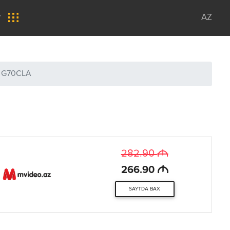
r
AZ
 G70CLA
M
282.90
M
266.90
SAYTDA BAX