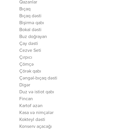
Qazanlar
Bıçaq
Bıçaq dəsti
Bişirmə qabı
Bokal dəsti
Buz doğrayan
Çay dəsti
Cezve Seti
Çırpıcı
Çömçə
Çörək qabı
Çəngəl-bıçaq dəsti
Digər
Duz və istiot qabı
Fincan
Kartof əzən
Kasa və nimçələr
Kokteyl dəsti
Konserv açacağı