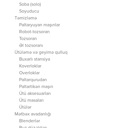
Soba (solo)
Soyuducu
Təmizləmə
Paltaryuyan maşınlar
Robot-tozsoran
Tozsoran
Əl tozsoranı
Ütüləmə və geyimə qulluq
Buxarlı stansiya
Koverloklar
Overloklar
Paltarqurudan
Paltartikən maşın
Ütü aksesuarları
Ütü masaları
Ütülər
Mətbəx avadanlığı
Blenderlər