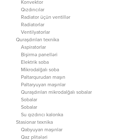
Konvektor
Qızdırıcılar
Radiator üçün ventillər
Radiatorlar
Ventilyatorlar
Quraşdırılan texnika
Aspiratorlar
Bişirmə panelləri
Elektrik soba
Mikrodalğalı soba
Paltarqurudan maşın
Paltaryuyan maşınlar
Quraşdırılan mikrodalğalı sobalar
Sobalar
Sobalar
Su qızdırıcı kalonka
Stasionar texnika
Qabyuyan maşınlar
Qaz plitələri