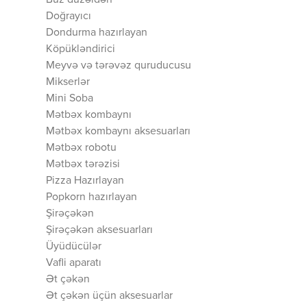
Buz düzəldən
Doğrayıcı
Dondurma hazırlayan
Köpükləndirici
Meyvə və tərəvəz quruducusu
Mikserlər
Mini Soba
Mətbəx kombaynı
Mətbəx kombaynı aksesuarları
Mətbəx robotu
Mətbəx tərəzisi
Pizza Hazırlayan
Popkorn hazırlayan
Şirəçəkən
Şirəçəkən aksesuarları
Üyüdücülər
Vafli aparatı
Ət çəkən
Ət çəkən üçün aksesuarlar