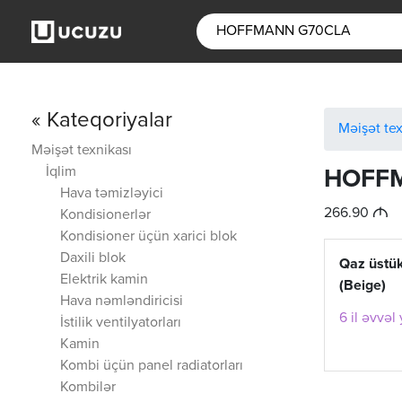
« Kateqoriyalar
Məişət tex
Məişət texnikası
İqlim
HOFF
Hava təmizləyici
M
266.90
Kondisionerlər
Kondisioner üçün xarici blok
Daxili blok
Qaz üst
Elektrik kamin
(Beige)
Hava nəmləndiricisi
6 il əvvəl
İstilik ventilyatorları
Kamin
Kombi üçün panel radiatorları
Kombilər