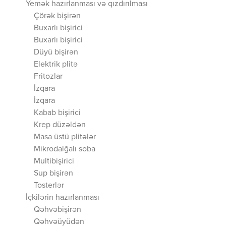
Yemək hazırlanması və qızdırılması
Çörək bişirən
Buxarlı bişirici
Buxarlı bişirici
Düyü bişirən
Elektrik plitə
Fritozlar
İzqara
İzqara
Kabab bişirici
Krep düzəldən
Masa üstü plitələr
Mikrodalğalı soba
Multibişirici
Sup bişirən
Tosterlər
İçkilərin hazırlanması
Qəhvəbişirən
Qəhvəüyüdən