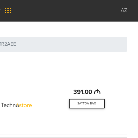
r
AZ
1R2AEE
M
391.00
SAYTDA BAX