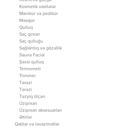
Kosmetik güzgü
Kosmetik vasitələr
Manikür və pedikür
Masajor
Qulluq
Saç qırxan
Saç qulluğu
Sağlamlıq və gözəllik
Sauna Facial
Şəxsi qulluq
Termometr
Trimmer
Tərəzi
Tərəzi
Təzyiq ölçən
Üzqırxan
Üzqırxan aksesuarları
Ətirlər
Qablar və ləvazimatlar