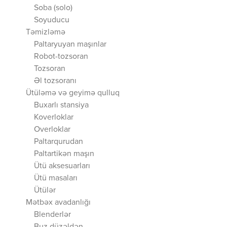
Soba (solo)
Soyuducu
Təmizləmə
Paltaryuyan maşınlar
Robot-tozsoran
Tozsoran
Əl tozsoranı
Ütüləmə və geyimə qulluq
Buxarlı stansiya
Koverloklar
Overloklar
Paltarqurudan
Paltartikən maşın
Ütü aksesuarları
Ütü masaları
Ütülər
Mətbəx avadanlığı
Blenderlər