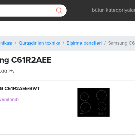
bütün kateqoriyala
nikası
Quraşdırılan texnika
Bişirmə panelləri
Samsung C6
ng C61R2AEE
M
9.00
G C61R2AEE/BWT
 yenilənib