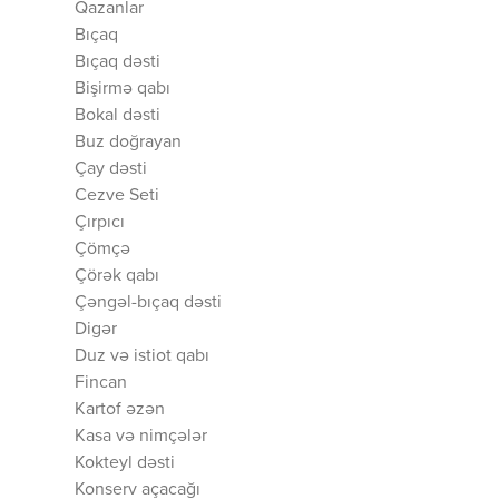
Qazanlar
Bıçaq
Bıçaq dəsti
Bişirmə qabı
Bokal dəsti
Buz doğrayan
Çay dəsti
Cezve Seti
Çırpıcı
Çömçə
Çörək qabı
Çəngəl-bıçaq dəsti
Digər
Duz və istiot qabı
Fincan
Kartof əzən
Kasa və nimçələr
Kokteyl dəsti
Konserv açacağı