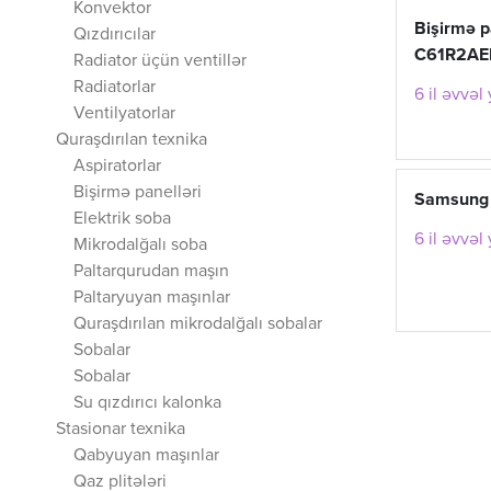
Konvektor
Bişirmə 
Qızdırıcılar
C61R2AE
Radiator üçün ventillər
Radiatorlar
6 il əvvəl
Ventilyatorlar
Quraşdırılan texnika
Aspiratorlar
Bişirmə panelləri
Samsung
Elektrik soba
6 il əvvəl
Mikrodalğalı soba
Paltarqurudan maşın
Paltaryuyan maşınlar
Quraşdırılan mikrodalğalı sobalar
Sobalar
Sobalar
Su qızdırıcı kalonka
Stasionar texnika
Qabyuyan maşınlar
Qaz plitələri