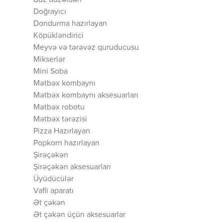
Buz düzəldən
Doğrayıcı
Dondurma hazırlayan
Köpükləndirici
Meyvə və tərəvəz quruducusu
Mikserlər
Mini Soba
Mətbəx kombaynı
Mətbəx kombaynı aksesuarları
Mətbəx robotu
Mətbəx tərəzisi
Pizza Hazırlayan
Popkorn hazırlayan
Şirəçəkən
Şirəçəkən aksesuarları
Üyüdücülər
Vafli aparatı
Ət çəkən
Ət çəkən üçün aksesuarlar