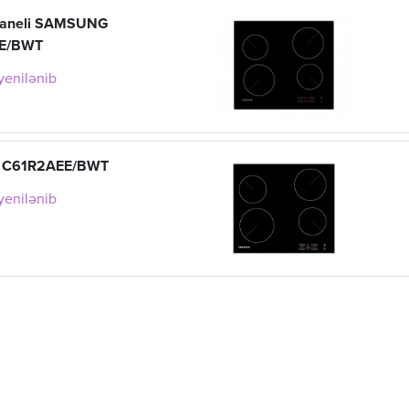
paneli SAMSUNG
E/BWT
 yenilənib
 C61R2AEE/BWT
 yenilənib