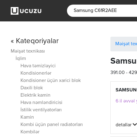
« Kateqoriyalar
Məişət tex
Məişət texnikası
İqlim
Samsu
Hava təmizləyici
391.00 - 42
Kondisionerlər
Kondisioner üçün xarici blok
Daxili blok
SAMSUN
Elektrik kamin
6 il əvvəl
Hava nəmləndiricisi
İstilik ventilyatorları
Kamin
Kombi üçün panel radiatorları
detallar
Kombilər