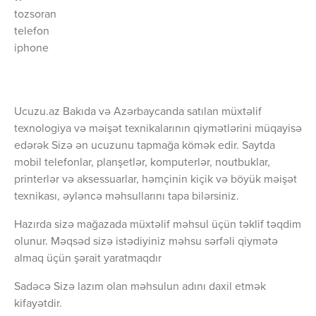
tozsoran
telefon
iphone
Ucuzu.az Bakıda və Azərbaycanda satılan müxtəlif
texnologiya və məişət texnikalarının qiymətlərini müqayisə
edərək Sizə ən ucuzunu tapmağa kömək edir. Saytda
mobil telefonlar, planşetlər, komputerlər, noutbuklar,
printerlər və aksessuarlar, həmçinin kiçik və böyük məişət
texnikası, əyləncə məhsullarını tapa bilərsiniz.
Hazırda sizə mağazada müxtəlif məhsul üçün təklif təqdim
olunur. Məqsəd sizə istədiyiniz məhsu sərfəli qiymətə
almaq üçün şərait yaratmaqdır
Sadəcə Sizə lazım olan məhsulun adını daxil etmək
kifayətdir.