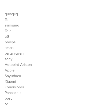
qulaqlıq
Tel
samsung
Tele
LG
philips
smart
paltaryuyan
sony
Hotpoint-Ariston
Apple
Soyuducu
Xiaomi
Kondisioner
Panasonic
bosch
tv