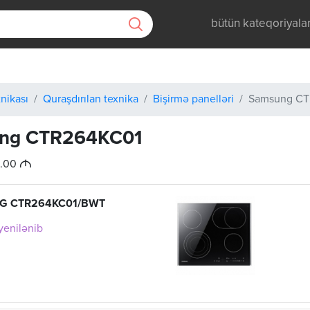
bütün kateqoriyala
nikası
Quraşdırılan texnika
Bişirmə panelləri
Samsung CT
ng CTR264KC01
M
9.00
G CTR264KC01/BWT
 yenilənib