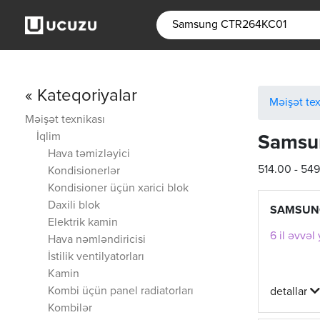
« Kateqoriyalar
Məişət tex
Məişət texnikası
İqlim
Samsu
Hava təmizləyici
514.00 - 54
Kondisionerlər
Kondisioner üçün xarici blok
Daxili blok
SAMSUN
Elektrik kamin
6 il əvvəl
Hava nəmləndiricisi
İstilik ventilyatorları
Kamin
Kombi üçün panel radiatorları
detallar
Kombilər