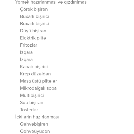
Yemək hazırlanması və qızdırılması
Çörək bişirən
Buxarlı bişirici
Buxarlı bişirici
Düyü bişirən
Elektrik plitə
Fritozlar
İzqara
İzqara
Kabab bişirici
Krep düzəldən
Masa üstü plitələr
Mikrodalğalı soba
Multibişirici
Sup bişirən
Tosterlər
İçkilərin hazırlanması
Qəhvəbişirən
Qəhvəüyüdən