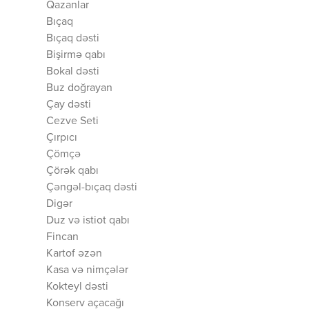
Qazanlar
Bıçaq
Bıçaq dəsti
Bişirmə qabı
Bokal dəsti
Buz doğrayan
Çay dəsti
Cezve Seti
Çırpıcı
Çömçə
Çörək qabı
Çəngəl-bıçaq dəsti
Digər
Duz və istiot qabı
Fincan
Kartof əzən
Kasa və nimçələr
Kokteyl dəsti
Konserv açacağı