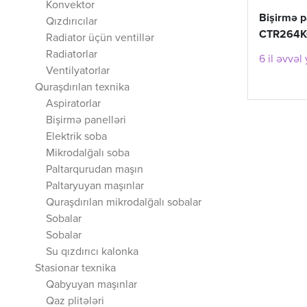
Konvektor
Bişirmə 
Qızdırıcılar
CTR264K
Radiator üçün ventillər
Radiatorlar
6 il əvvəl
Ventilyatorlar
Quraşdırılan texnika
Aspiratorlar
Bişirmə panelləri
Elektrik soba
Mikrodalğalı soba
Paltarqurudan maşın
Paltaryuyan maşınlar
Quraşdırılan mikrodalğalı sobalar
Sobalar
Sobalar
Su qızdırıcı kalonka
Stasionar texnika
Qabyuyan maşınlar
Qaz plitələri