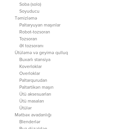
Soba (solo)
Soyuducu
Təmizləmə
Paltaryuyan maşınlar
Robot-tozsoran
Tozsoran
Əl tozsoranı
Ütüləmə və geyimə qulluq
Buxarlı stansiya
Koverloklar
Overloklar
Paltarqurudan
Paltartikən maşın
Ütü aksesuarları
Ütü masaları
Ütülər
Mətbəx avadanlığı
Blenderlər