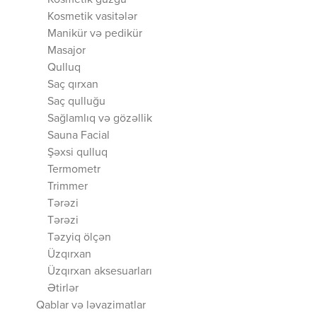
Kosmetik güzgü
Kosmetik vasitələr
Manikür və pedikür
Masajor
Qulluq
Saç qırxan
Saç qulluğu
Sağlamlıq və gözəllik
Sauna Facial
Şəxsi qulluq
Termometr
Trimmer
Tərəzi
Tərəzi
Təzyiq ölçən
Üzqırxan
Üzqırxan aksesuarları
Ətirlər
Qablar və ləvazimatlar