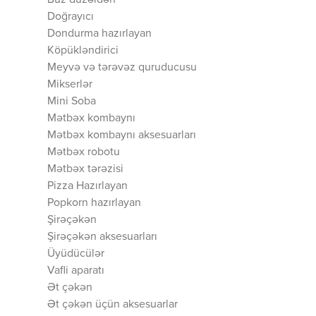
Buz düzəldən
Doğrayıcı
Dondurma hazırlayan
Köpükləndirici
Meyvə və tərəvəz quruducusu
Mikserlər
Mini Soba
Mətbəx kombaynı
Mətbəx kombaynı aksesuarları
Mətbəx robotu
Mətbəx tərəzisi
Pizza Hazırlayan
Popkorn hazırlayan
Şirəçəkən
Şirəçəkən aksesuarları
Üyüdücülər
Vafli aparatı
Ət çəkən
Ət çəkən üçün aksesuarlar