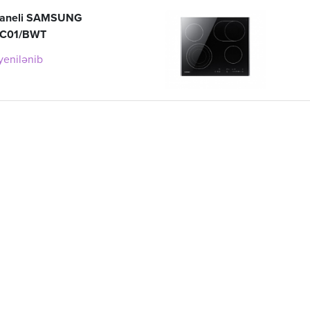
paneli SAMSUNG
C01/BWT
 yenilənib