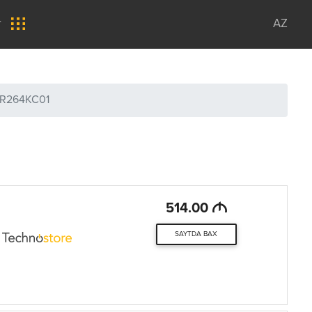
r
AZ
R264KC01
M
514.00
SAYTDA BAX