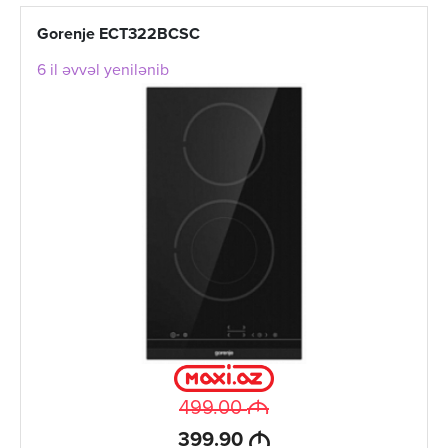
Gorenje ECT322BCSC
6 il əvvəl yenilənib
M
499.00
M
399.90