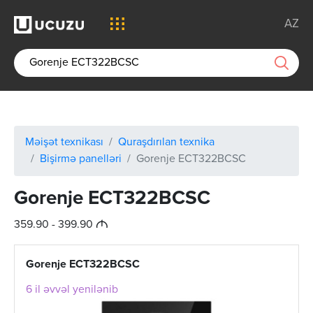
AZ
Məişət texnikası
Quraşdırılan texnika
Bişirmə panelləri
Gorenje ECT322BCSC
Gorenje ECT322BCSC
M
359.90 - 399.90
Gorenje ECT322BCSC
6 il əvvəl yenilənib