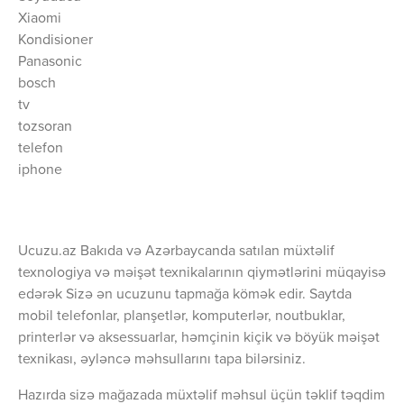
Xiaomi
Kondisioner
Panasonic
bosch
tv
tozsoran
telefon
iphone
Ucuzu.az Bakıda və Azərbaycanda satılan müxtəlif
texnologiya və məişət texnikalarının qiymətlərini müqayisə
edərək Sizə ən ucuzunu tapmağa kömək edir. Saytda
mobil telefonlar, planşetlər, komputerlər, noutbuklar,
printerlər və aksessuarlar, həmçinin kiçik və böyük məişət
texnikası, əyləncə məhsullarını tapa bilərsiniz.
Hazırda sizə mağazada müxtəlif məhsul üçün təklif təqdim