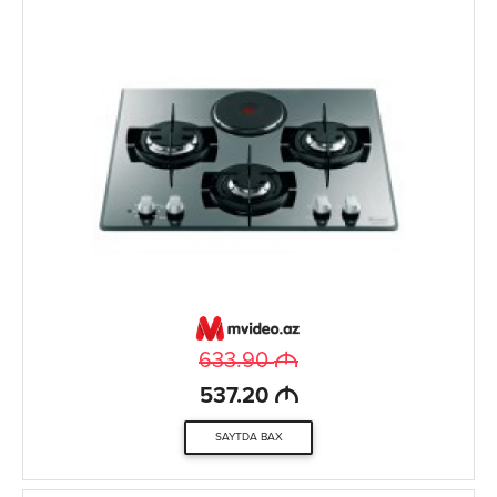
M
633.90
M
537.20
SAYTDA BAX