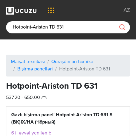
AZ
Məişət texnikası
Quraşdırılan texnika
Bişirmə panelləri
Hotpoint-Ariston TD 631
Hotpoint-Ariston TD 631
M
537.20 - 650.00
Gazlı bişirmə paneli Hotpoint-Ariston TD 631 S
(BK)IX/HA (Чёрный)
6 il əvvəl yenilənib