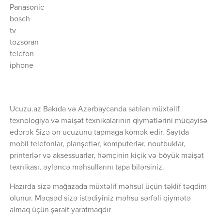
Panasonic
bosch
tv
tozsoran
telefon
iphone
Ucuzu.az Bakıda və Azərbaycanda satılan müxtəlif
texnologiya və məişət texnikalarının qiymətlərini müqayisə
edərək Sizə ən ucuzunu tapmağa kömək edir. Saytda
mobil telefonlar, planşetlər, komputerlər, noutbuklar,
printerlər və aksessuarlar, həmçinin kiçik və böyük məişət
texnikası, əyləncə məhsullarını tapa bilərsiniz.
Hazırda sizə mağazada müxtəlif məhsul üçün təklif təqdim
olunur. Məqsəd sizə istədiyiniz məhsu sərfəli qiymətə
almaq üçün şərait yaratmaqdır