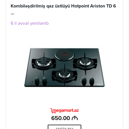
Kombiləşdirilmiş qaz üstlüyü Hotpoint Ariston TD 6
...
6 il əvvəl yenilənib
M
650.00
SAYTDA BAX