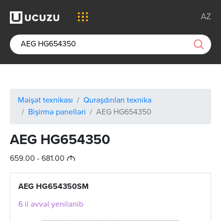
AZ
Məişət texnikası
Quraşdırılan texnika
Bişirmə panelləri
AEG HG654350
AEG HG654350
M
659.00 - 681.00
AEG HG654350SM
6 il əvvəl yenilənib