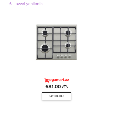
6 il əvvəl yenilənib
M
681.00
SAYTDA BAX