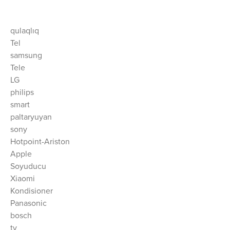
qulaqlıq
Tel
samsung
Tele
LG
philips
smart
paltaryuyan
sony
Hotpoint-Ariston
Apple
Soyuducu
Xiaomi
Kondisioner
Panasonic
bosch
tv