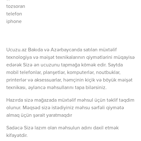
tozsoran
telefon
iphone
Ucuzu.az Bakıda və Azərbaycanda satılan müxtəlif
texnologiya və məişət texnikalarının qiymətlərini müqayisə
edərək Sizə ən ucuzunu tapmağa kömək edir. Saytda
mobil telefonlar, planşetlər, komputerlər, noutbuklar,
printerlər və aksessuarlar, həmçinin kiçik və böyük məişət
texnikası, əyləncə məhsullarını tapa bilərsiniz.
Hazırda sizə mağazada müxtəlif məhsul üçün təklif təqdim
olunur. Məqsəd sizə istədiyiniz məhsu sərfəli qiymətə
almaq üçün şərait yaratmaqdır
Sadəcə Sizə lazım olan məhsulun adını daxil etmək
kifayətdir.