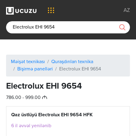
AZ
Məişət texnikası
Quraşdırılan texnika
Bişirmə panelləri
Electrolux EHI 9654
Electrolux EHI 9654
M
786.00 - 999.00
Qaz üstlüyü Electrolux EHI 9654 HFK
6 il əvvəl yenilənib