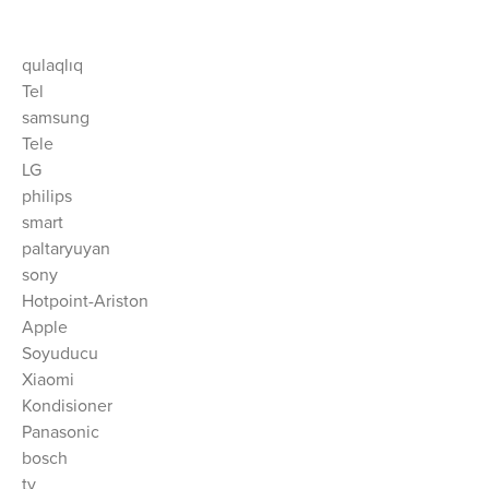
qulaqlıq
Tel
samsung
Tele
LG
philips
smart
paltaryuyan
sony
Hotpoint-Ariston
Apple
Soyuducu
Xiaomi
Kondisioner
Panasonic
bosch
tv