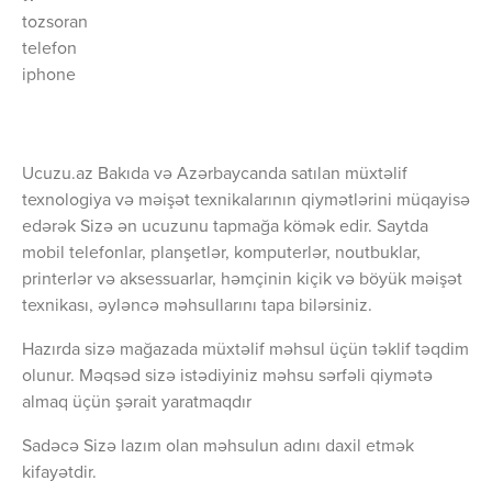
tozsoran
telefon
iphone
Ucuzu.az Bakıda və Azərbaycanda satılan müxtəlif
texnologiya və məişət texnikalarının qiymətlərini müqayisə
edərək Sizə ən ucuzunu tapmağa kömək edir. Saytda
mobil telefonlar, planşetlər, komputerlər, noutbuklar,
printerlər və aksessuarlar, həmçinin kiçik və böyük məişət
texnikası, əyləncə məhsullarını tapa bilərsiniz.
Hazırda sizə mağazada müxtəlif məhsul üçün təklif təqdim
olunur. Məqsəd sizə istədiyiniz məhsu sərfəli qiymətə
almaq üçün şərait yaratmaqdır
Sadəcə Sizə lazım olan məhsulun adını daxil etmək
kifayətdir.