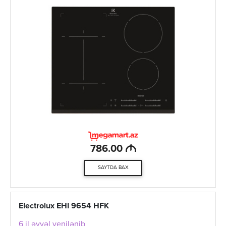
M
786.00
SAYTDA BAX
Electrolux EHI 9654 HFK
6 il əvvəl yenilənib