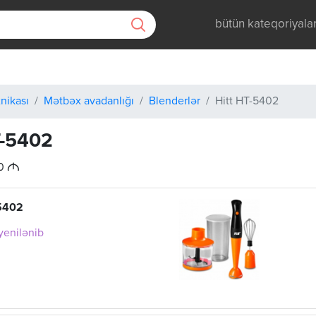
bütün kateqoriyala
nikası
Mətbəx avadanlığı
Blenderlər
Hitt HT-5402
T-5402
M
00
5402
 yenilənib