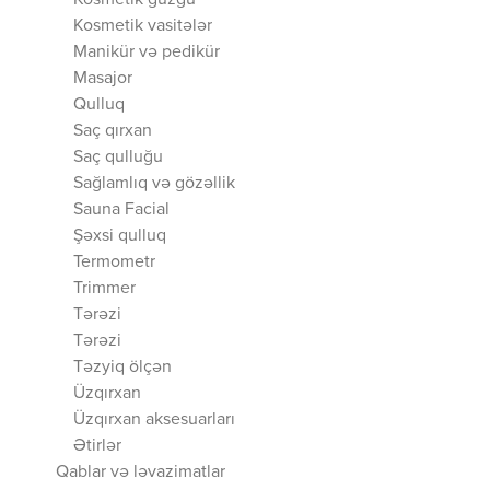
Kosmetik güzgü
Kosmetik vasitələr
Manikür və pedikür
Masajor
Qulluq
Saç qırxan
Saç qulluğu
Sağlamlıq və gözəllik
Sauna Facial
Şəxsi qulluq
Termometr
Trimmer
Tərəzi
Tərəzi
Təzyiq ölçən
Üzqırxan
Üzqırxan aksesuarları
Ətirlər
Qablar və ləvazimatlar