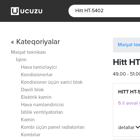
« Kateqoriyalar
Məişət tex
Məişət texnikası
İqlim
Hitt H
Hava təmizləyici
49.00 - 51.
Kondisionerlər
Kondisioner üçün xarici blok
Daxili blok
HITT HT-
Elektrik kamin
6 il əvvəl
Hava nəmləndiricisi
İstilik ventilyatorları
Kamin
Kombi üçün panel radiatorları
detallar
Kombilər