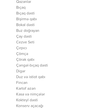
Qazanlar
Bıçaq
Bıçaq dəsti
Bişirmə qabı
Bokal dəsti
Buz doğrayan
Çay dəsti
Cezve Seti
Çırpıcı
Çömçə
Çörək qabı
Çəngəl-bıçaq dəsti
Digər
Duz və istiot qabı
Fincan
Kartof əzən
Kasa və nimçələr
Kokteyl dəsti
Konserv açacağı