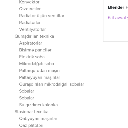
Konvektor
Blender 
Qızdırıcılar
Radiator üçün ventillər
6 il əvvəl
Radiatorlar
Ventilyatorlar
Quraşdırılan texnika
Aspiratorlar
Bişirmə panelləri
Elektrik soba
Mikrodalğalı soba
Paltarqurudan maşın
Paltaryuyan maşınlar
Quraşdırılan mikrodalğalı sobalar
Sobalar
Sobalar
Su qızdırıcı kalonka
Stasionar texnika
Qabyuyan maşınlar
Qaz plitələri