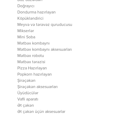
Buz düzəldən
Doğrayıcı
Dondurma hazırlayan
Köpükləndirici
Meyvə və tərəvəz quruducusu
Mikserlər
Mini Soba
Mətbəx kombaynı
Mətbəx kombaynı aksesuarları
Mətbəx robotu
Mətbəx tərəzisi
Pizza Hazırlayan
Popkorn hazırlayan
Şirəçəkən
Şirəçəkən aksesuarları
Üyüdücülər
Vafli aparatı
Ət çəkən
Ət çəkən üçün aksesuarlar