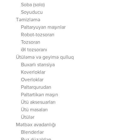
Soba (solo)
Soyuducu
Təmizləmə
Paltaryuyan maşınlar
Robot-tozsoran
Tozsoran
Əl tozsoranı
Ütüləmə və geyimə qulluq
Buxarlı stansiya
Koverloklar
Overloklar
Paltarqurudan
Paltartikən maşın
Ütü aksesuarları
Ütü masaları
Ütülər
Mətbəx avadanlığı
Blenderlər