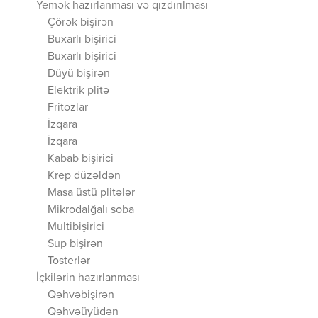
Yemək hazırlanması və qızdırılması
Çörək bişirən
Buxarlı bişirici
Buxarlı bişirici
Düyü bişirən
Elektrik plitə
Fritozlar
İzqara
İzqara
Kabab bişirici
Krep düzəldən
Masa üstü plitələr
Mikrodalğalı soba
Multibişirici
Sup bişirən
Tosterlər
İçkilərin hazırlanması
Qəhvəbişirən
Qəhvəüyüdən