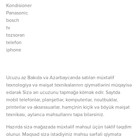
Kondisioner
Panasonic
bosch
tv
tozsoran
telefon
iphone
Ucuzu.az Bakıda və Azərbaycanda satılan müxtəlif
texnologiya və məişət texnikalarının qiymətlərini müqayisə
edərək Sizə ən ucuzunu tapmağa kömək edir. Saytda
mobil telefonlar, planşetlər, komputerlər, noutbuklar,
printerlər və aksessuarlar, həmçinin kiçik və böyük məişət
texnikası, əyləncə məhsullarını tapa bilərsiniz.
Hazırda sizə mağazada müxtəlif məhsul üçün təklif təqdim
olunur. Məqsəd sizə istədiyiniz məhsu sərfəli qiymətə