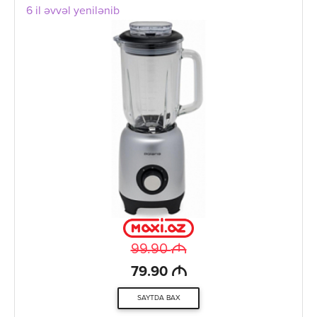
6 il əvvəl yenilənib
M
99.90
M
79.90
SAYTDA BAX