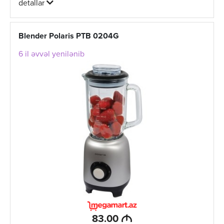
detallar
Blender Polaris PTB 0204G
6 il əvvəl yenilənib
M
83.00