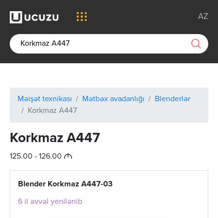
AZ
Məişət texnikası
Mətbəx avadanlığı
Blenderlər
Korkmaz A447
Korkmaz A447
M
125.00 - 126.00
Blender Korkmaz A447-03
6 il əvvəl yenilənib