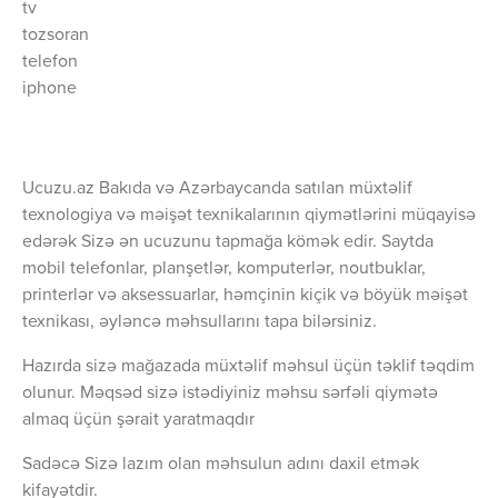
tv
tozsoran
telefon
iphone
Ucuzu.az Bakıda və Azərbaycanda satılan müxtəlif
texnologiya və məişət texnikalarının qiymətlərini müqayisə
edərək Sizə ən ucuzunu tapmağa kömək edir. Saytda
mobil telefonlar, planşetlər, komputerlər, noutbuklar,
printerlər və aksessuarlar, həmçinin kiçik və böyük məişət
texnikası, əyləncə məhsullarını tapa bilərsiniz.
Hazırda sizə mağazada müxtəlif məhsul üçün təklif təqdim
olunur. Məqsəd sizə istədiyiniz məhsu sərfəli qiymətə
almaq üçün şərait yaratmaqdır
Sadəcə Sizə lazım olan məhsulun adını daxil etmək
kifayətdir.