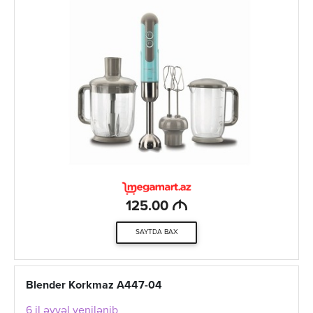
M
125.00
SAYTDA BAX
Blender Korkmaz A447-04
6 il əvvəl yenilənib