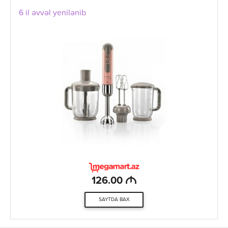
6 il əvvəl yenilənib
M
126.00
SAYTDA BAX