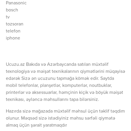
Panasonic
bosch
tv
tozsoran
telefon
iphone
Ucuzu.az Bakıda və Azərbaycanda satılan müxtəlif
texnologiya və məişət texnikalarının qiymətlərini müqayisə
edərək Sizə ən ucuzunu tapmağa kömək edir. Saytda
mobil telefonlar, planşetlər, komputerlər, noutbuklar,
printerlər və aksessuarlar, həmçinin kiçik və böyük məişət
texnikası, əyləncə məhsullarını tapa bilərsiniz.
Hazırda sizə mağazada müxtəlif məhsul üçün təklif təqdim
olunur. Məqsəd sizə istədiyiniz məhsu sərfəli qiymətə
almaq üçün şərait yaratmaqdır