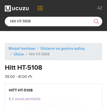
AZ
Məişət texnikası
Ütüləmə və geyimə qulluq
Ütülər
Hitt HT-5108
Hitt HT-5108
M
39.00 - 41.00
HITT HT-5108
6 il əvvəl yenilənib