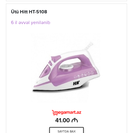
Ütü Hitt HT-5108
6 il əvvəl yenilənib
M
41.00
SAYTDA BAX