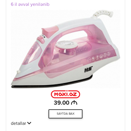
6 il əvvəl yenilənib
M
39.00
SAYTDA BAX
detallar