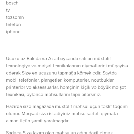
bosch
tv
tozsoran
telefon
iphone
Ucuzu.az Bakıda və Azərbaycanda satılan müxtəlif
texnologiya və məişət texnikalarının qiymətlərini müqayisə
edərək Sizə ən ucuzunu tapmağa kömək edir. Saytda
mobil telefonlar, planşetlər, komputerlər, noutbuklar,
printerlər və aksessuarlar, həmçinin kiçik və böyük məişət
texnikası, əyləncə məhsullarını tapa bilərsiniz.
Hazırda sizə mağazada müxtəlif məhsul üçün təklif təqdim
olunur. Məqsəd sizə istədiyiniz məhsu sərfəli qiymətə
almaq üçün şərait yaratmaqdır
Sadəcə Sizə lazım olan məhsulun adını daxil etmək