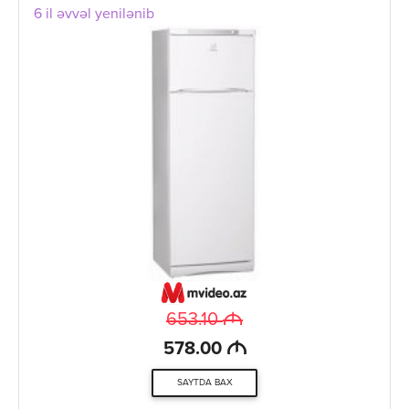
6 il əvvəl yenilənib
M
653.10
M
578.00
SAYTDA BAX