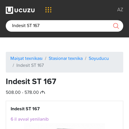
AZ
Məişət texnikası
Stasionar texnika
Soyuducu
Indesit ST 167
Indesit ST 167
M
508.00 - 578.00
Indesit ST 167
6 il əvvəl yenilənib