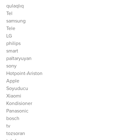
qulaqlıq
Tel
samsung
Tele
LG
philips
smart
paltaryuyan
sony
Hotpoint-Ariston
Apple
Soyuducu
Xiaomi
Kondisioner
Panasonic
bosch
tv
tozsoran