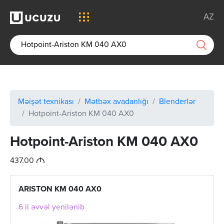
AZ
Məişət texnikası
Mətbəx avadanlığı
Blenderlər
Hotpoint-Ariston KM 040 AX0
Hotpoint-Ariston KM 040 AX0
M
437.00
ARISTON KM 040 AX0
6 il əvvəl yenilənib