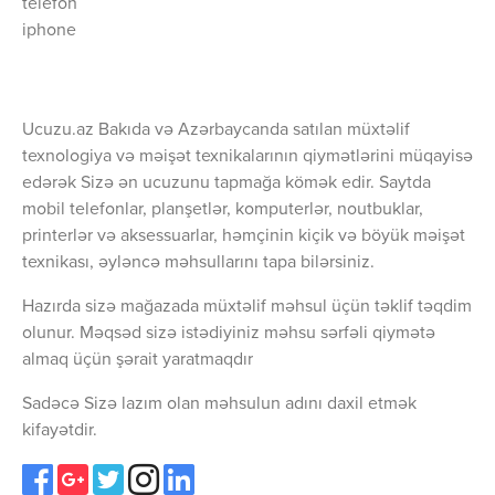
telefon
iphone
Ucuzu.az Bakıda və Azərbaycanda satılan müxtəlif
texnologiya və məişət texnikalarının qiymətlərini müqayisə
edərək Sizə ən ucuzunu tapmağa kömək edir. Saytda
mobil telefonlar, planşetlər, komputerlər, noutbuklar,
printerlər və aksessuarlar, həmçinin kiçik və böyük məişət
texnikası, əyləncə məhsullarını tapa bilərsiniz.
Hazırda sizə mağazada müxtəlif məhsul üçün təklif təqdim
olunur. Məqsəd sizə istədiyiniz məhsu sərfəli qiymətə
almaq üçün şərait yaratmaqdır
Sadəcə Sizə lazım olan məhsulun adını daxil etmək
kifayətdir.