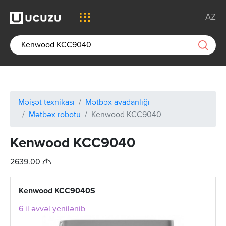
AZ
Məişət texnikası
Mətbəx avadanlığı
Mətbəx robotu
Kenwood KCC9040
Kenwood KCC9040
M
2639.00
Kenwood KCC9040S
6 il əvvəl yenilənib