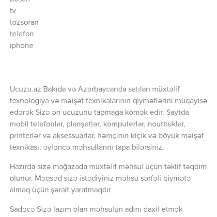
tv
tozsoran
telefon
iphone
Ucuzu.az Bakıda və Azərbaycanda satılan müxtəlif
texnologiya və məişət texnikalarının qiymətlərini müqayisə
edərək Sizə ən ucuzunu tapmağa kömək edir. Saytda
mobil telefonlar, planşetlər, komputerlər, noutbuklar,
printerlər və aksessuarlar, həmçinin kiçik və böyük məişət
texnikası, əyləncə məhsullarını tapa bilərsiniz.
Hazırda sizə mağazada müxtəlif məhsul üçün təklif təqdim
olunur. Məqsəd sizə istədiyiniz məhsu sərfəli qiymətə
almaq üçün şərait yaratmaqdır
Sadəcə Sizə lazım olan məhsulun adını daxil etmək