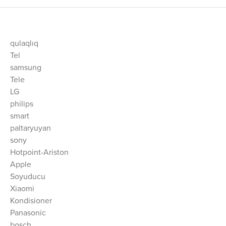
qulaqlıq
Tel
samsung
Tele
LG
philips
smart
paltaryuyan
sony
Hotpoint-Ariston
Apple
Soyuducu
Xiaomi
Kondisioner
Panasonic
bosch