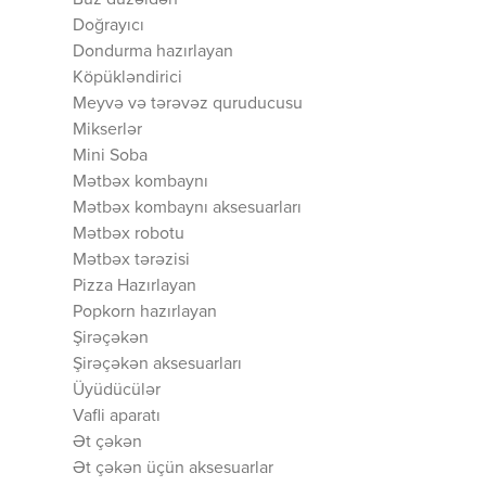
Buz düzəldən
Doğrayıcı
Dondurma hazırlayan
Köpükləndirici
Meyvə və tərəvəz quruducusu
Mikserlər
Mini Soba
Mətbəx kombaynı
Mətbəx kombaynı aksesuarları
Mətbəx robotu
Mətbəx tərəzisi
Pizza Hazırlayan
Popkorn hazırlayan
Şirəçəkən
Şirəçəkən aksesuarları
Üyüdücülər
Vafli aparatı
Ət çəkən
Ət çəkən üçün aksesuarlar