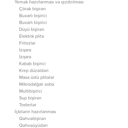
Yemək hazırlanması və qızdırılması
Çörək bişirən
Buxarlı bişirici
Buxarlı bişirici
Düyü bişirən
Elektrik plitə
Fritozlar
İzqara
İzqara
Kabab bişirici
Krep düzəldən
Masa üstü plitələr
Mikrodalğalı soba
Multibişirici
Sup bişirən
Tosterlər
İçkilərin hazırlanması
Qəhvəbişirən
Qəhvəüyüdən