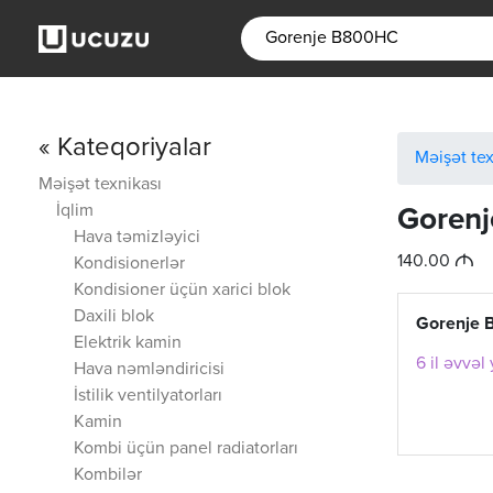
« Kateqoriyalar
Məişət tex
Məişət texnikası
İqlim
Goren
Hava təmizləyici
M
140.00
Kondisionerlər
Kondisioner üçün xarici blok
Daxili blok
Gorenje
Elektrik kamin
6 il əvvəl
Hava nəmləndiricisi
İstilik ventilyatorları
Kamin
Kombi üçün panel radiatorları
Kombilər