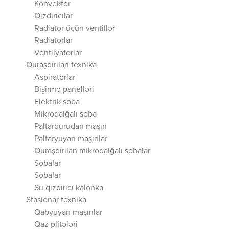
Konvektor
Qızdırıcılar
Radiator üçün ventillər
Radiatorlar
Ventilyatorlar
Quraşdırılan texnika
Aspiratorlar
Bişirmə panelləri
Elektrik soba
Mikrodalğalı soba
Paltarqurudan maşın
Paltaryuyan maşınlar
Quraşdırılan mikrodalğalı sobalar
Sobalar
Sobalar
Su qızdırıcı kalonka
Stasionar texnika
Qabyuyan maşınlar
Qaz plitələri