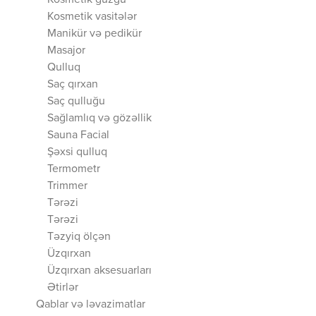
Kosmetik güzgü
Kosmetik vasitələr
Manikür və pedikür
Masajor
Qulluq
Saç qırxan
Saç qulluğu
Sağlamlıq və gözəllik
Sauna Facial
Şəxsi qulluq
Termometr
Trimmer
Tərəzi
Tərəzi
Təzyiq ölçən
Üzqırxan
Üzqırxan aksesuarları
Ətirlər
Qablar və ləvazimatlar