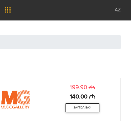
r
AZ
M
199.90
M
140.00
SAYTDA BAX