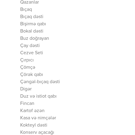
Qazanlar
Bıçaq
Bıçaq dəsti
Bişirmə qabı
Bokal dəsti
Buz doğrayan
Çay dəsti
Cezve Seti
Çırpıcı
Çömçə
Çörək qabı
Çəngəl-bıçaq dəsti
Digər
Duz və istiot qabı
Fincan
Kartof əzən
Kasa və nimçələr
Kokteyl dəsti
Konserv açacağı