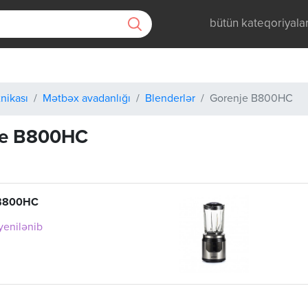
bütün kateqoriyala
nikası
Mətbəx avadanlığı
Blenderlər
Gorenje B800HC
je B800HC
 B800HC
 yenilənib