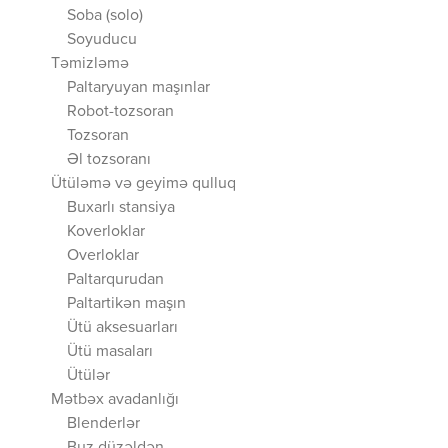
Soba (solo)
Soyuducu
Təmizləmə
Paltaryuyan maşınlar
Robot-tozsoran
Tozsoran
Əl tozsoranı
Ütüləmə və geyimə qulluq
Buxarlı stansiya
Koverloklar
Overloklar
Paltarqurudan
Paltartikən maşın
Ütü aksesuarları
Ütü masaları
Ütülər
Mətbəx avadanlığı
Blenderlər