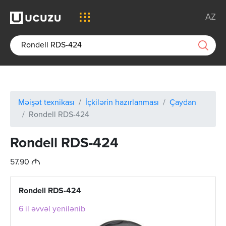
AZ
Məişət texnikası
İçkilərin hazırlanması
Çaydan
Rondell RDS-424
Rondell RDS-424
M
57.90
Rondell RDS-424
6 il əvvəl yenilənib