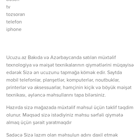
tv
tozsoran
telefon
iphone
Ucuzu.az Bakıda və Azərbaycanda satılan müxtəlif
texnologiya və məişət texnikalarının qiymətlərini müqayisə
edərək Sizə ən ucuzunu tapmağa kömək edir. Saytda
mobil telefonlar, planşetlər, komputerlər, noutbuklar,
printerlər və aksessuarlar, həmçinin kiçik və böyük məişət
texnikası, əyləncə məhsullarını tapa bilərsiniz.
Hazırda sizə mağazada müxtəlif məhsul üçün təklif təqdim
olunur. Məqsəd sizə istədiyiniz məhsu sərfəli qiymətə
almaq üçün şərait yaratmaqdır
Sadəcə Sizə lazım olan məhsulun adını daxil etmək