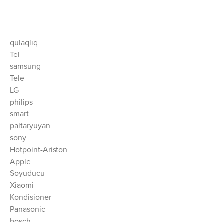
qulaqlıq
Tel
samsung
Tele
LG
philips
smart
paltaryuyan
sony
Hotpoint-Ariston
Apple
Soyuducu
Xiaomi
Kondisioner
Panasonic
bosch