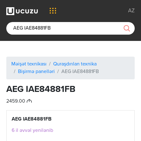
AZ
Məişət texnikası
Quraşdırılan texnika
Bişirmə panelləri
AEG IAE84881FB
AEG IAE84881FB
M
2459.00
AEG IAE84881FB
6 il əvvəl yenilənib