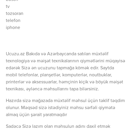
tv
tozsoran
telefon
iphone
Ucuzu.az Bakıda və Azərbaycanda satılan müxtəlif
texnologiya və məişət texnikalarının qiymətlərini müqayisə
edərək Sizə ən ucuzunu tapmağa kömək edir. Saytda
mobil telefonlar, planşetlər, komputerlər, noutbuklar,
printerlər və aksessuarlar, həmçinin kiçik və böyük məişət
texnikası, əyləncə məhsullarını tapa bilərsiniz.
Hazırda sizə mağazada müxtəlif məhsul üçün təklif təqdim
olunur. Məqsəd sizə istədiyiniz məhsu sərfəli qiymətə
almaq üçün şərait yaratmaqdır
Sadəcə Sizə lazım olan məhsulun adını daxil etmək