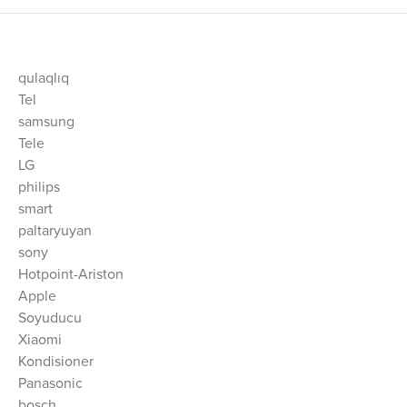
qulaqlıq
Tel
samsung
Tele
LG
philips
smart
paltaryuyan
sony
Hotpoint-Ariston
Apple
Soyuducu
Xiaomi
Kondisioner
Panasonic
bosch