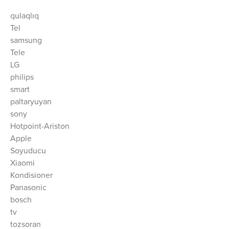
qulaqlıq
Tel
samsung
Tele
LG
philips
smart
paltaryuyan
sony
Hotpoint-Ariston
Apple
Soyuducu
Xiaomi
Kondisioner
Panasonic
bosch
tv
tozsoran