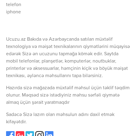
telefon
iphone
Ucuzu.az Bakıda və Azərbaycanda satılan müxtəlif
texnologiya və məişət texnikalarının qiymətlərini müqayisə
edərək Sizə ən ucuzunu tapmağa kömək edir. Saytda
mobil telefonlar, planşetlər, komputerlər, noutbuklar,
printerlər və aksessuarlar, həmçinin kiçik və böyük məişət
texnikası, əyləncə məhsullarını tapa bilərsiniz.
Hazırda sizə mağazada müxtəlif məhsul üçün təklif təqdim
olunur. Məqsəd sizə istədiyiniz məhsu sərfəli qiymətə
almaq üçün şərait yaratmaqdır
Sadəcə Sizə lazım olan məhsulun adını daxil etmək
kifayətdir.