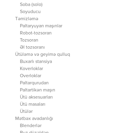
Soba (solo)
Soyuducu
Təmizləmə
Paltaryuyan maşınlar
Robot-tozsoran
Tozsoran
Əl tozsoranı
Ütüləmə və geyimə qulluq
Buxarlı stansiya
Koverloklar
Overloklar
Paltarqurudan
Paltartikən maşın
Ütü aksesuarları
Ütü masaları
Ütülər
Mətbəx avadanlığı
Blenderlər