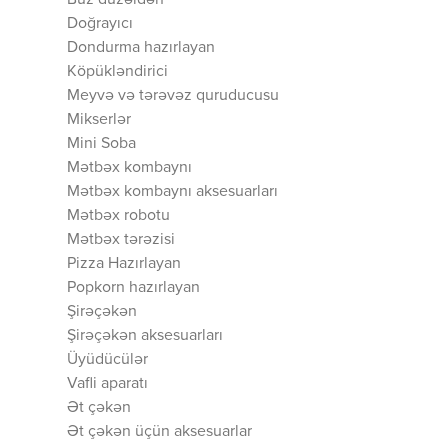
Buz düzəldən
Doğrayıcı
Dondurma hazırlayan
Köpükləndirici
Meyvə və tərəvəz quruducusu
Mikserlər
Mini Soba
Mətbəx kombaynı
Mətbəx kombaynı aksesuarları
Mətbəx robotu
Mətbəx tərəzisi
Pizza Hazırlayan
Popkorn hazırlayan
Şirəçəkən
Şirəçəkən aksesuarları
Üyüdücülər
Vafli aparatı
Ət çəkən
Ət çəkən üçün aksesuarlar