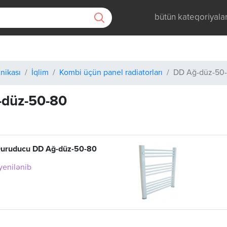
bütün kateqoriyala
nikası
İqlim
Kombi üçün panel radiatorları
DD Ağ-düz-50
-düz-50-80
uruducu DD Ağ-düz-50-80
 yenilənib