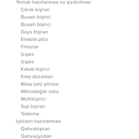
Yemək hazırlanması və qızdırılması
Çörək bişirən
Buxarlı bişirici
Buxarlı bişirici
Düyü bişirən
Elektrik plitə
Fritozlar
İzqara
İzqara
Kabab bişirici
Krep düzəldən
Masa üstü plitələr
Mikrodalğalı soba
Multibişirici
Sup bişirən
Tosterlər
İçkilərin hazırlanması
Qəhvəbişirən
Qəhvəüyüdən