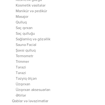
Kosmetik güzgü
Kosmetik vasitələr
Manikür və pedikür
Masajor
Qulluq
Saç qırxan
Saç qulluğu
Sağlamlıq və gözəllik
Sauna Facial
Şəxsi qulluq
Termometr
Trimmer
Tərəzi
Tərəzi
Təzyiq ölçən
Üzqırxan
Üzqırxan aksesuarları
Ətirlər
Qablar və ləvazimatlar