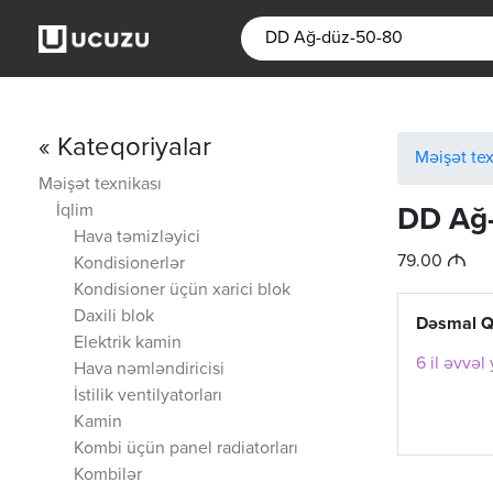
« Kateqoriyalar
Məişət tex
Məişət texnikası
İqlim
DD Ağ
Hava təmizləyici
M
79.00
Kondisionerlər
Kondisioner üçün xarici blok
Daxili blok
Dəsmal Q
Elektrik kamin
6 il əvvəl
Hava nəmləndiricisi
İstilik ventilyatorları
Kamin
Kombi üçün panel radiatorları
Kombilər