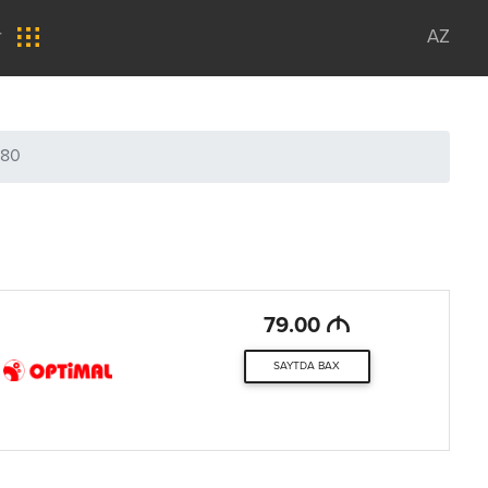
r
AZ
-80
M
79.00
SAYTDA BAX