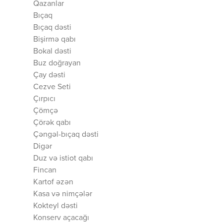
Qazanlar
Bıçaq
Bıçaq dəsti
Bişirmə qabı
Bokal dəsti
Buz doğrayan
Çay dəsti
Cezve Seti
Çırpıcı
Çömçə
Çörək qabı
Çəngəl-bıçaq dəsti
Digər
Duz və istiot qabı
Fincan
Kartof əzən
Kasa və nimçələr
Kokteyl dəsti
Konserv açacağı