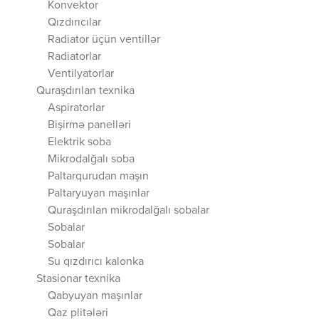
Konvektor
Qızdırıcılar
Radiator üçün ventillər
Radiatorlar
Ventilyatorlar
Quraşdırılan texnika
Aspiratorlar
Bişirmə panelləri
Elektrik soba
Mikrodalğalı soba
Paltarqurudan maşın
Paltaryuyan maşınlar
Quraşdırılan mikrodalğalı sobalar
Sobalar
Sobalar
Su qızdırıcı kalonka
Stasionar texnika
Qabyuyan maşınlar
Qaz plitələri