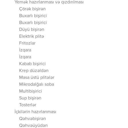
Yemək hazırlanması və qızdırılması
Çörək bişirən
Buxarlı bişirici
Buxarlı bişirici
Düyü bişirən
Elektrik plitə
Fritozlar
İzqara
İzqara
Kabab bişirici
Krep düzəldən
Masa üstü plitələr
Mikrodalğalı soba
Multibişirici
Sup bişirən
Tosterlər
İçkilərin hazırlanması
Qəhvəbişirən
Qəhvəüyüdən