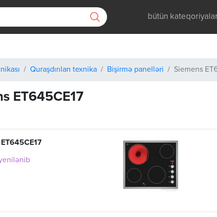
bütün kateqoriyala
nikası
Quraşdırılan texnika
Bişirmə panelləri
Siemens ET
ns ET645CE17
 ET645CE17
 yenilənib