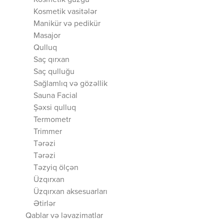
Kosmetik güzgü
Kosmetik vasitələr
Manikür və pedikür
Masajor
Qulluq
Saç qırxan
Saç qulluğu
Sağlamlıq və gözəllik
Sauna Facial
Şəxsi qulluq
Termometr
Trimmer
Tərəzi
Tərəzi
Təzyiq ölçən
Üzqırxan
Üzqırxan aksesuarları
Ətirlər
Qablar və ləvazimatlar