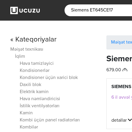
« Kateqoriyalar
Məişət tex
Məişət texnikası
İqlim
Sieme
Hava təmizləyici
M
679.00
Kondisionerlər
Kondisioner üçün xarici blok
Daxili blok
SIEMENS
Elektrik kamin
6 il əvvəl
Hava nəmləndiricisi
İstilik ventilyatorları
Kamin
Kombi üçün panel radiatorları
detallar
Kombilər