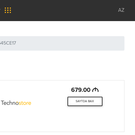
r
AZ
645CE17
M
679.00
SAYTDA BAX