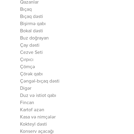
Qazanlar
Bıçaq
Bıçaq dəsti
Bişirmə qabı
Bokal dəsti
Buz doğrayan
Çay dəsti
Cezve Seti
Çırpıcı
Çömçə
Çörək qabı
Çəngəl-bıçaq dəsti
Digər
Duz və istiot qabı
Fincan
Kartof əzən
Kasa və nimçələr
Kokteyl dəsti
Konserv açacağı