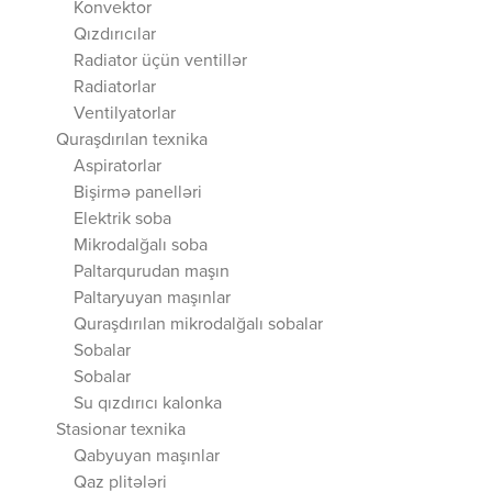
Konvektor
Qızdırıcılar
Radiator üçün ventillər
Radiatorlar
Ventilyatorlar
Quraşdırılan texnika
Aspiratorlar
Bişirmə panelləri
Elektrik soba
Mikrodalğalı soba
Paltarqurudan maşın
Paltaryuyan maşınlar
Quraşdırılan mikrodalğalı sobalar
Sobalar
Sobalar
Su qızdırıcı kalonka
Stasionar texnika
Qabyuyan maşınlar
Qaz plitələri