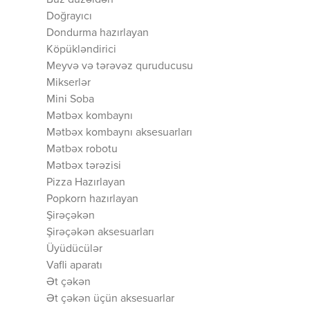
Buz düzəldən
Doğrayıcı
Dondurma hazırlayan
Köpükləndirici
Meyvə və tərəvəz quruducusu
Mikserlər
Mini Soba
Mətbəx kombaynı
Mətbəx kombaynı aksesuarları
Mətbəx robotu
Mətbəx tərəzisi
Pizza Hazırlayan
Popkorn hazırlayan
Şirəçəkən
Şirəçəkən aksesuarları
Üyüdücülər
Vafli aparatı
Ət çəkən
Ət çəkən üçün aksesuarlar