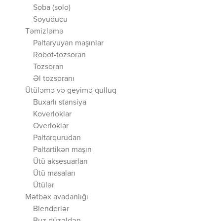
Soba (solo)
Soyuducu
Təmizləmə
Paltaryuyan maşınlar
Robot-tozsoran
Tozsoran
Əl tozsoranı
Ütüləmə və geyimə qulluq
Buxarlı stansiya
Koverloklar
Overloklar
Paltarqurudan
Paltartikən maşın
Ütü aksesuarları
Ütü masaları
Ütülər
Mətbəx avadanlığı
Blenderlər