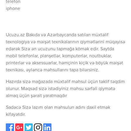
telefon
iphone
Ucuzu.az Bakıda və Azərbaycanda satılan müxtəlif
texnologiya və məişət texnikalarının qiymətlərini müqayisə
edərək Sizə ən ucuzunu tapmağa kömək edir. Saytda
mobil telefonlar, planşetlər, komputerlər, noutbuklar,
printerlər və aksessuarlar, həmçinin kiçik və böyük məişət
texnikası, əyləncə məhsullarını tapa bilərsiniz.
Hazırda sizə mağazada müxtəlif məhsul üçün təklif təqdim
olunur. Məqsəd sizə istədiyiniz məhsu sərfəli qiymətə
almaq üçün şərait yaratmaqdır
Sadəcə Sizə lazım olan məhsulun adını daxil etmək
kifayətdir.