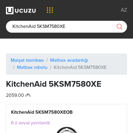
AZ
Məişət texnikası
Mətbəx avadanlığı
Mətbəx robotu
KitchenAid 5KSM7580XE
KitchenAid 5KSM7580XE
M
2059.00
KitchenAid 5KSM7580XEOB
6 il əvvəl yenilənib