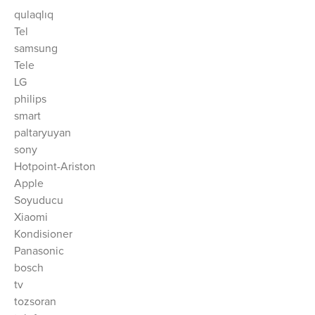
qulaqlıq
Tel
samsung
Tele
LG
philips
smart
paltaryuyan
sony
Hotpoint-Ariston
Apple
Soyuducu
Xiaomi
Kondisioner
Panasonic
bosch
tv
tozsoran