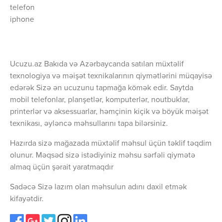
telefon
iphone
Ucuzu.az Bakıda və Azərbaycanda satılan müxtəlif
texnologiya və məişət texnikalarının qiymətlərini müqayisə
edərək Sizə ən ucuzunu tapmağa kömək edir. Saytda
mobil telefonlar, planşetlər, komputerlər, noutbuklar,
printerlər və aksessuarlar, həmçinin kiçik və böyük məişət
texnikası, əyləncə məhsullarını tapa bilərsiniz.
Hazırda sizə mağazada müxtəlif məhsul üçün təklif təqdim
olunur. Məqsəd sizə istədiyiniz məhsu sərfəli qiymətə
almaq üçün şərait yaratmaqdır
Sadəcə Sizə lazım olan məhsulun adını daxil etmək
kifayətdir.