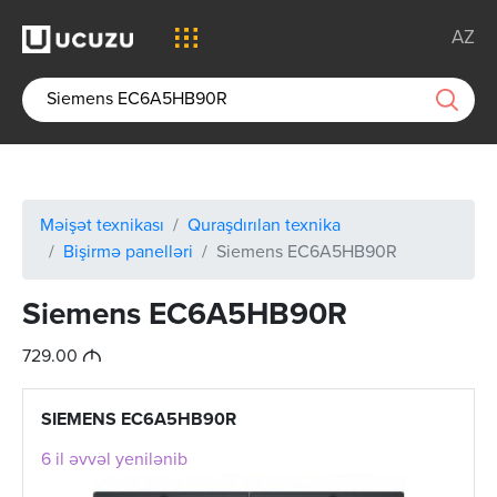
AZ
Məişət texnikası
Quraşdırılan texnika
Bişirmə panelləri
Siemens EC6A5HB90R
Siemens EC6A5HB90R
M
729.00
SIEMENS EC6A5HB90R
6 il əvvəl yenilənib