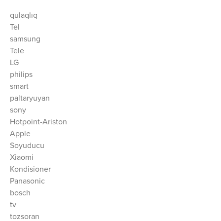
qulaqlıq
Tel
samsung
Tele
LG
philips
smart
paltaryuyan
sony
Hotpoint-Ariston
Apple
Soyuducu
Xiaomi
Kondisioner
Panasonic
bosch
tv
tozsoran