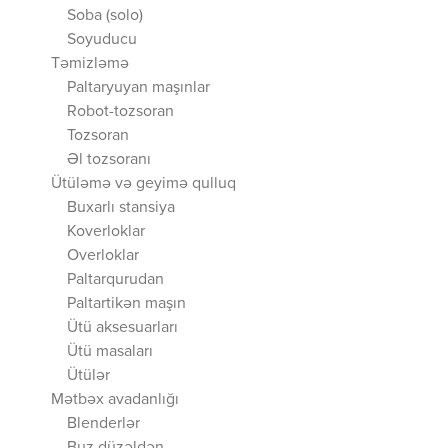
Soba (solo)
Soyuducu
Təmizləmə
Paltaryuyan maşınlar
Robot-tozsoran
Tozsoran
Əl tozsoranı
Ütüləmə və geyimə qulluq
Buxarlı stansiya
Koverloklar
Overloklar
Paltarqurudan
Paltartikən maşın
Ütü aksesuarları
Ütü masaları
Ütülər
Mətbəx avadanlığı
Blenderlər