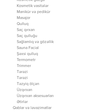
Kosmetik güzgü
Kosmetik vasitələr
Manikür və pedikür
Masajor
Qulluq
Saç qırxan
Saç qulluğu
Sağlamlıq və gözəllik
Sauna Facial
Şəxsi qulluq
Termometr
Trimmer
Tərəzi
Tərəzi
Təzyiq ölçən
Üzqırxan
Üzqırxan aksesuarları
Ətirlər
Qablar və ləvazimatlar