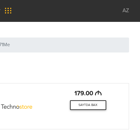
r
AZ
71Me
M
179.00
SAYTDA BAX