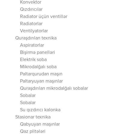
Konvektor
Qızdırıcılar
Radiator üçün ventillər
Radiatorlar
Ventilyatorlar
Quraşdırılan texnika
Aspiratorlar
Bişirmə panelləri
Elektrik soba
Mikrodalğalı soba
Paltarqurudan maşın
Paltaryuyan maşınlar
Quraşdırılan mikrodalğalı sobalar
Sobalar
Sobalar
Su qızdırıcı kalonka
Stasionar texnika
Qabyuyan maşınlar
Qaz plitələri