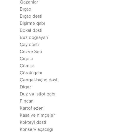
Qazanlar
Bıçaq
Bıçaq dəsti
Bişirmə qabı
Bokal dəsti
Buz doğrayan
Çay dəsti
Cezve Seti
Çırpıcı
Çömçə
Çörək qabı
Çəngəl-bıçaq dəsti
Digər
Duz və istiot qabı
Fincan
Kartof əzən
Kasa və nimçələr
Kokteyl dəsti
Konserv açacağı