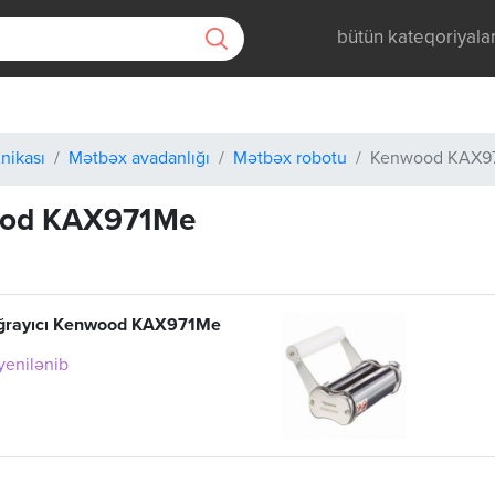
bütün kateqoriyala
nikası
Mətbəx avadanlığı
Mətbəx robotu
Kenwood KAX9
od KAX971Me
oğrayıcı Kenwood KAX971Me
 yenilənib