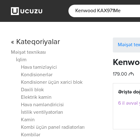
« Kateqoriyalar
Məişət tex
Məişət texnikası
İqlim
Kenwo
Hava təmizləyici
M
179.00
Kondisionerlər
Kondisioner üçün xarici blok
Daxili blok
Əriştə d
Elektrik kamin
6 il əvvəl
Hava nəmləndiricisi
İstilik ventilyatorları
Kamin
Kombi üçün panel radiatorları
Kombilər