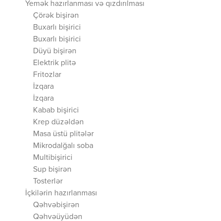
Yemək hazırlanması və qızdırılması
Çörək bişirən
Buxarlı bişirici
Buxarlı bişirici
Düyü bişirən
Elektrik plitə
Fritozlar
İzqara
İzqara
Kabab bişirici
Krep düzəldən
Masa üstü plitələr
Mikrodalğalı soba
Multibişirici
Sup bişirən
Tosterlər
İçkilərin hazırlanması
Qəhvəbişirən
Qəhvəüyüdən