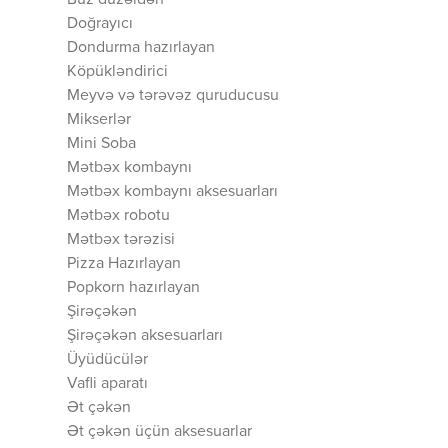
Buz düzəldən
Doğrayıcı
Dondurma hazırlayan
Köpükləndirici
Meyvə və tərəvəz quruducusu
Mikserlər
Mini Soba
Mətbəx kombaynı
Mətbəx kombaynı aksesuarları
Mətbəx robotu
Mətbəx tərəzisi
Pizza Hazırlayan
Popkorn hazırlayan
Şirəçəkən
Şirəçəkən aksesuarları
Üyüdücülər
Vafli aparatı
Ət çəkən
Ət çəkən üçün aksesuarlar