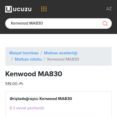
AZ
Məişət texnikası
Mətbəx avadanlığı
Mətbəx robotu
Kenwood MA830
Kenwood MA830
M
519.00
Əriştədoğrayıcı Kenwood MA830
6 il əvvəl yenilənib