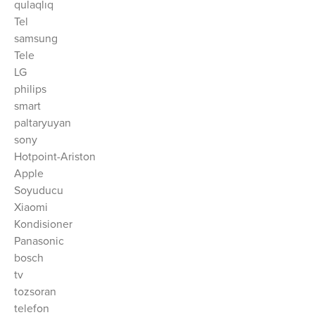
qulaqlıq
Tel
samsung
Tele
LG
philips
smart
paltaryuyan
sony
Hotpoint-Ariston
Apple
Soyuducu
Xiaomi
Kondisioner
Panasonic
bosch
tv
tozsoran
telefon