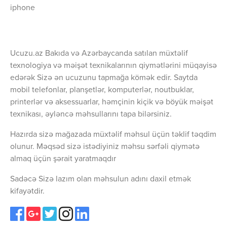
iphone
Ucuzu.az Bakıda və Azərbaycanda satılan müxtəlif
texnologiya və məişət texnikalarının qiymətlərini müqayisə
edərək Sizə ən ucuzunu tapmağa kömək edir. Saytda
mobil telefonlar, planşetlər, komputerlər, noutbuklar,
printerlər və aksessuarlar, həmçinin kiçik və böyük məişət
texnikası, əyləncə məhsullarını tapa bilərsiniz.
Hazırda sizə mağazada müxtəlif məhsul üçün təklif təqdim
olunur. Məqsəd sizə istədiyiniz məhsu sərfəli qiymətə
almaq üçün şərait yaratmaqdır
Sadəcə Sizə lazım olan məhsulun adını daxil etmək
kifayətdir.