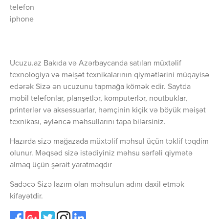
telefon
iphone
Ucuzu.az Bakıda və Azərbaycanda satılan müxtəlif
texnologiya və məişət texnikalarının qiymətlərini müqayisə
edərək Sizə ən ucuzunu tapmağa kömək edir. Saytda
mobil telefonlar, planşetlər, komputerlər, noutbuklar,
printerlər və aksessuarlar, həmçinin kiçik və böyük məişət
texnikası, əyləncə məhsullarını tapa bilərsiniz.
Hazırda sizə mağazada müxtəlif məhsul üçün təklif təqdim
olunur. Məqsəd sizə istədiyiniz məhsu sərfəli qiymətə
almaq üçün şərait yaratmaqdır
Sadəcə Sizə lazım olan məhsulun adını daxil etmək
kifayətdir.