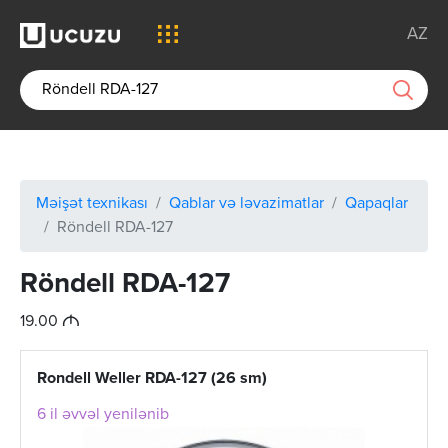
AZ
Məişət texnikası
Qablar və ləvazimatlar
Qapaqlar
Röndell RDA-127
Röndell RDA-127
M
19.00
Rondell Weller RDA-127 (26 sm)
6 il əvvəl yenilənib