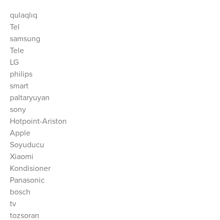
qulaqlıq
Tel
samsung
Tele
LG
philips
smart
paltaryuyan
sony
Hotpoint-Ariston
Apple
Soyuducu
Xiaomi
Kondisioner
Panasonic
bosch
tv
tozsoran