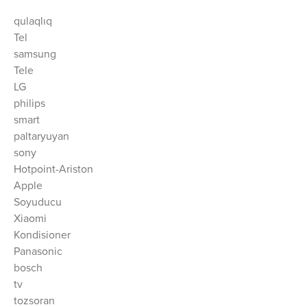
qulaqlıq
Tel
samsung
Tele
LG
philips
smart
paltaryuyan
sony
Hotpoint-Ariston
Apple
Soyuducu
Xiaomi
Kondisioner
Panasonic
bosch
tv
tozsoran