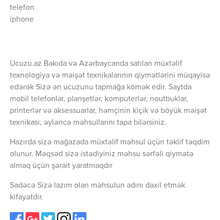
telefon
iphone
Ucuzu.az Bakıda və Azərbaycanda satılan müxtəlif
texnologiya və məişət texnikalarının qiymətlərini müqayisə
edərək Sizə ən ucuzunu tapmağa kömək edir. Saytda
mobil telefonlar, planşetlər, komputerlər, noutbuklar,
printerlər və aksessuarlar, həmçinin kiçik və böyük məişət
texnikası, əyləncə məhsullarını tapa bilərsiniz.
Hazırda sizə mağazada müxtəlif məhsul üçün təklif təqdim
olunur. Məqsəd sizə istədiyiniz məhsu sərfəli qiymətə
almaq üçün şərait yaratmaqdır
Sadəcə Sizə lazım olan məhsulun adını daxil etmək
kifayətdir.