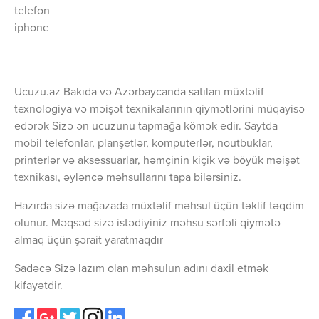
telefon
iphone
Ucuzu.az Bakıda və Azərbaycanda satılan müxtəlif
texnologiya və məişət texnikalarının qiymətlərini müqayisə
edərək Sizə ən ucuzunu tapmağa kömək edir. Saytda
mobil telefonlar, planşetlər, komputerlər, noutbuklar,
printerlər və aksessuarlar, həmçinin kiçik və böyük məişət
texnikası, əyləncə məhsullarını tapa bilərsiniz.
Hazırda sizə mağazada müxtəlif məhsul üçün təklif təqdim
olunur. Məqsəd sizə istədiyiniz məhsu sərfəli qiymətə
almaq üçün şərait yaratmaqdır
Sadəcə Sizə lazım olan məhsulun adını daxil etmək
kifayətdir.