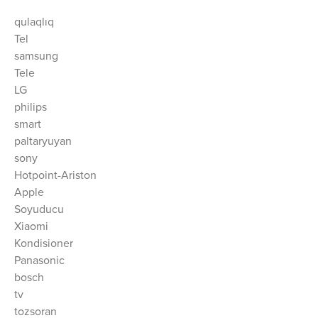
qulaqlıq
Tel
samsung
Tele
LG
philips
smart
paltaryuyan
sony
Hotpoint-Ariston
Apple
Soyuducu
Xiaomi
Kondisioner
Panasonic
bosch
tv
tozsoran