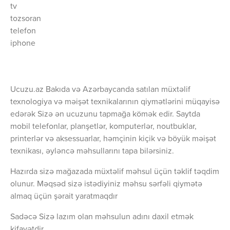
tv
tozsoran
telefon
iphone
Ucuzu.az Bakıda və Azərbaycanda satılan müxtəlif
texnologiya və məişət texnikalarının qiymətlərini müqayisə
edərək Sizə ən ucuzunu tapmağa kömək edir. Saytda
mobil telefonlar, planşetlər, komputerlər, noutbuklar,
printerlər və aksessuarlar, həmçinin kiçik və böyük məişət
texnikası, əyləncə məhsullarını tapa bilərsiniz.
Hazırda sizə mağazada müxtəlif məhsul üçün təklif təqdim
olunur. Məqsəd sizə istədiyiniz məhsu sərfəli qiymətə
almaq üçün şərait yaratmaqdır
Sadəcə Sizə lazım olan məhsulun adını daxil etmək
kifayətdir.