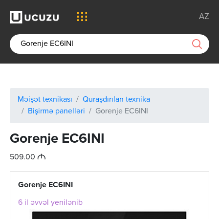
AZ
Məişət texnikası
Quraşdırılan texnika
Bişirmə panelləri
Gorenje EC6INI
Gorenje EC6INI
M
509.00
Gorenje EC6INI
6 il əvvəl yenilənib