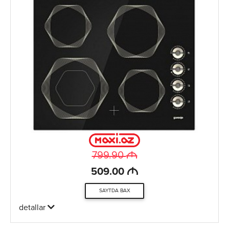
M
799.90
M
509.00
SAYTDA BAX
detallar