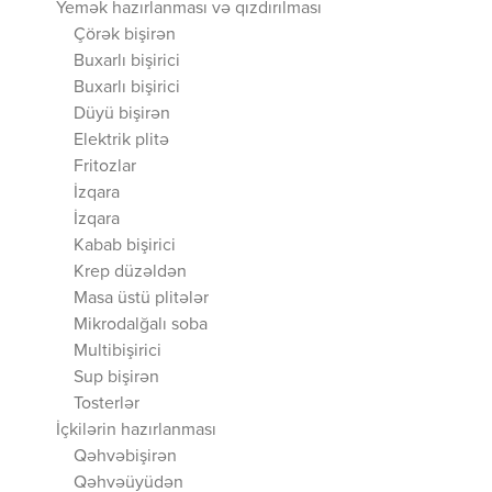
Yemək hazırlanması və qızdırılması
Çörək bişirən
Buxarlı bişirici
Buxarlı bişirici
Düyü bişirən
Elektrik plitə
Fritozlar
İzqara
İzqara
Kabab bişirici
Krep düzəldən
Masa üstü plitələr
Mikrodalğalı soba
Multibişirici
Sup bişirən
Tosterlər
İçkilərin hazırlanması
Qəhvəbişirən
Qəhvəüyüdən