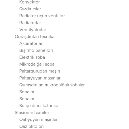
Konvektor
Qızdırıcılar
Radiator üçün ventillər
Radiatorlar
Ventilyatorlar
Quraşdırılan texnika
Aspiratorlar
Bişirmə panelləri
Elektrik soba
Mikrodalğalı soba
Paltarqurudan maşın
Paltaryuyan maşınlar
Quraşdırılan mikrodalğalı sobalar
Sobalar
Sobalar
Su qızdırıcı kalonka
Stasionar texnika
Qabyuyan maşınlar
Qaz plitələri