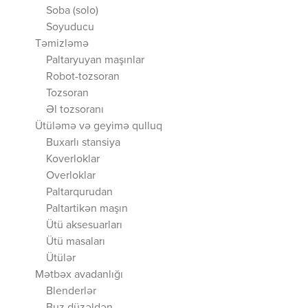
Soba (solo)
Soyuducu
Təmizləmə
Paltaryuyan maşınlar
Robot-tozsoran
Tozsoran
Əl tozsoranı
Ütüləmə və geyimə qulluq
Buxarlı stansiya
Koverloklar
Overloklar
Paltarqurudan
Paltartikən maşın
Ütü aksesuarları
Ütü masaları
Ütülər
Mətbəx avadanlığı
Blenderlər