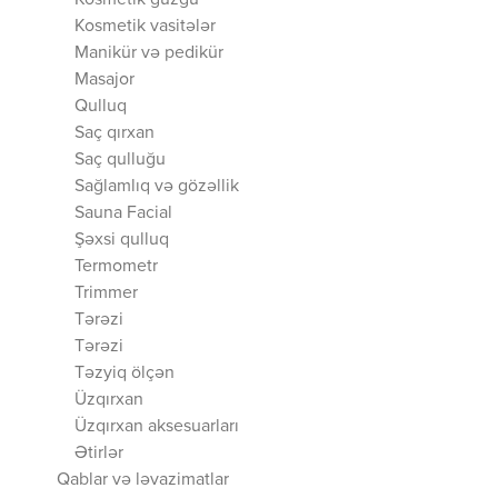
Kosmetik güzgü
Kosmetik vasitələr
Manikür və pedikür
Masajor
Qulluq
Saç qırxan
Saç qulluğu
Sağlamlıq və gözəllik
Sauna Facial
Şəxsi qulluq
Termometr
Trimmer
Tərəzi
Tərəzi
Təzyiq ölçən
Üzqırxan
Üzqırxan aksesuarları
Ətirlər
Qablar və ləvazimatlar