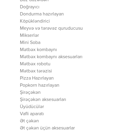
Buz düzəldən
Doğrayıcı
Dondurma hazırlayan
Köpükləndirici
Meyvə və tərəvəz quruducusu
Mikserlər
Mini Soba
Mətbəx kombaynı
Mətbəx kombaynı aksesuarları
Mətbəx robotu
Mətbəx tərəzisi
Pizza Hazırlayan
Popkorn hazırlayan
Şirəçəkən
Şirəçəkən aksesuarları
Üyüdücülər
Vafli aparatı
Ət çəkən
Ət çəkən üçün aksesuarlar