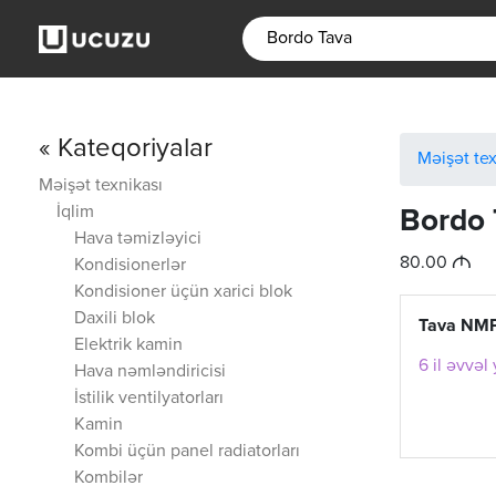
« Kateqoriyalar
Məişət tex
Məişət texnikası
İqlim
Bordo 
Hava təmizləyici
M
80.00
Kondisionerlər
Kondisioner üçün xarici blok
Daxili blok
Tava NMP
Elektrik kamin
6 il əvvəl
Hava nəmləndiricisi
İstilik ventilyatorları
Kamin
Kombi üçün panel radiatorları
Kombilər