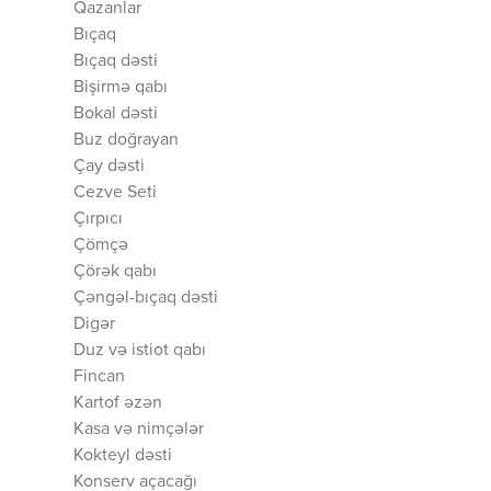
Qazanlar
Bıçaq
Bıçaq dəsti
Bişirmə qabı
Bokal dəsti
Buz doğrayan
Çay dəsti
Cezve Seti
Çırpıcı
Çömçə
Çörək qabı
Çəngəl-bıçaq dəsti
Digər
Duz və istiot qabı
Fincan
Kartof əzən
Kasa və nimçələr
Kokteyl dəsti
Konserv açacağı