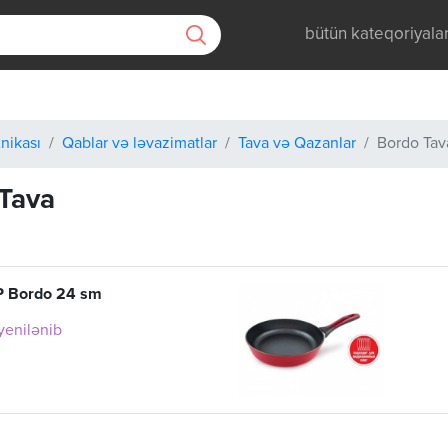
bütün kateqoriyala
nikası
Qablar və ləvazimatlar
Tava və Qazanlar
Bordo Tav
Tava
 Bordo 24 sm
 yenilənib