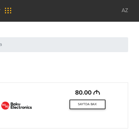
r
AZ
a
M
80.00
SAYTDA BAX